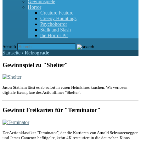
Gewinnspiele
Horror
Creature Feature
Creepy Hauntings
Psychohorror
Stalk and Slash
the Horror Pit
Search
Startseite
›
Retrograde
Gewinnspiel zu "Shelter"
Jason Statham lässt es ab sofort in euren Heimkinos krachen. Wir verlosen
digitale Exemplare des Actionfilmes "Shelter".
Gewinnt Freikarten für "Terminator"
Der Actionklassiker "Terminator", der die Karrieren von Arnold Schwarzenegger
und James Cameron beflügelte, kehrt 4K-restauriert in die deutschen Kinos