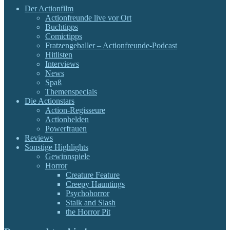
Der Actionfilm
Actionfreunde live vor Ort
Buchtipps
Comictipps
Fratzengeballer – Actionfreunde-Podcast
Hitlisten
Interviews
News
Spaß
Themenspecials
Die Actionstars
Action-Regisseure
Actionhelden
Powerfrauen
Reviews
Sonstige Highlights
Gewinnspiele
Horror
Creature Feature
Creepy Hauntings
Psychohorror
Stalk and Slash
the Horror Pit