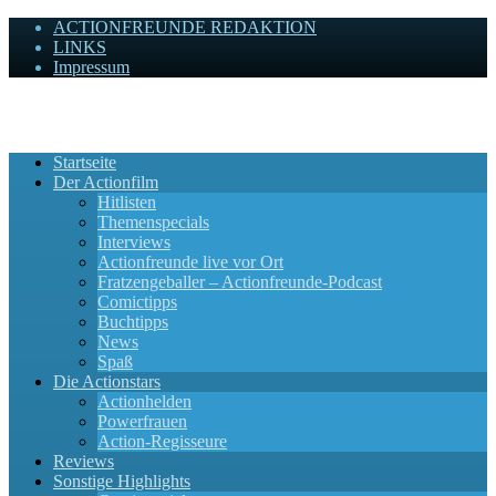
ACTIONFREUNDE REDAKTION
LINKS
Impressum
Actionfreunde
Wir zelebrieren Actionfilme, die rocken!
Startseite
Der Actionfilm
Hitlisten
Themenspecials
Interviews
Actionfreunde live vor Ort
Fratzengeballer – Actionfreunde-Podcast
Comictipps
Buchtipps
News
Spaß
Die Actionstars
Actionhelden
Powerfrauen
Action-Regisseure
Reviews
Sonstige Highlights