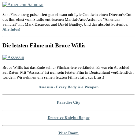
Sam Firstenberg präsentiert gemeinsam mit Lyle Goodwin einen Director's Cut
des ihm einst vom Studio entrissenen Martial-Arts-Actioners "American
Samurai" mit Mark Dacascos und David Bradley. Und das absolut kostenlos.
Alle Infos!
Die letzten Filme mit Bruce Willis
Bruce Willis hat das Ende seiner Filmkarriere verkündet. Es war ein Abschied
auf Raten. Mit "Assassin" ist nun sein letzter Film in Deutschland veröffentlicht
wurden. Wir nehmen uns seinen letzten Filmauftritt zur Brust!
Assassin - Every Body is a Weapon
Paradise City
Detective Knight: Rogue
Wire Room