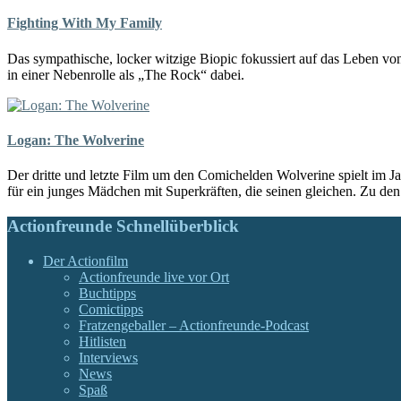
Fighting With My Family
Das sympathische, locker witzige Biopic fokussiert auf das Leben vo
in einer Nebenrolle als „The Rock“ dabei.
Logan: The Wolverine
Der dritte und letzte Film um den Comichelden Wolverine spielt im Jah
für ein junges Mädchen mit Superkräften, die seinen gleichen. Zu de
Actionfreunde Schnellüberblick
Der Actionfilm
Actionfreunde live vor Ort
Buchtipps
Comictipps
Fratzengeballer – Actionfreunde-Podcast
Hitlisten
Interviews
News
Spaß