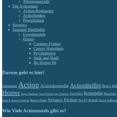
Themenspecials
Die Actionstars
Action-Regisseure
Actionhelden
Powerfrauen
Reviews
Sonstige Highlights
Gewinnspiele
Horror
Creature Feature
Creepy Hauntings
Psychohorror
Stalk and Slash
the Horror Pit
Darum geht es hier!
Action
Actionthriller
Actionkomödie
Abenteuer
Bruce Wil
Horror
Komödie
Kurzfilm
Jason Statham
Jean Claude van Damme
Joel Silver
Science Fiction
Sci Fi Action
Rutger Hauer
Scott Adkins
Patrick
Roger Corman
Wie Viele Actionnerds gibt es?