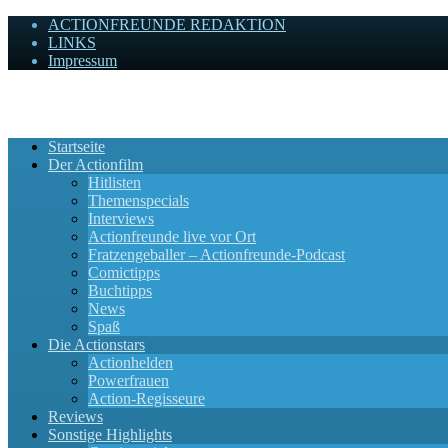
ACTIONFREUNDE REDAKTION
LINKS
Impressum
Actionfreunde
Wir zelebrieren Actionfilme, die rocken!
Startseite
Der Actionfilm
Hitlisten
Themenspecials
Interviews
Actionfreunde live vor Ort
Fratzengeballer – Actionfreunde-Podcast
Comictipps
Buchtipps
News
Spaß
Die Actionstars
Actionhelden
Powerfrauen
Action-Regisseure
Reviews
Sonstige Highlights