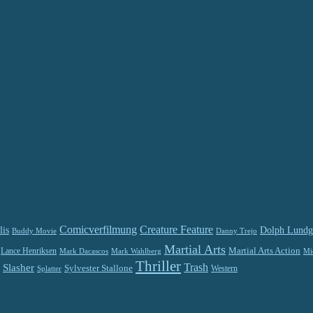
Comicverfilmung
Creature Feature
lis
Dolph Lundg
Buddy Movie
Danny Trejo
Martial Arts
Martial Arts Action
Lance Henriksen
Mark Dacascos
Mi
Mark Wahlberg
Thriller
Trash
Slasher
Sylvester Stallone
Splatter
Western