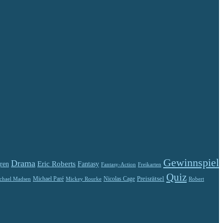
Gewinnspiel
Drama
Eric Roberts
ren
Fantasy
Fantasy-Action
Freikarten
Quiz
Preisrätsel
Michael Paré
Nicolas Cage
chael Madsen
Robert
Mickey Rourke