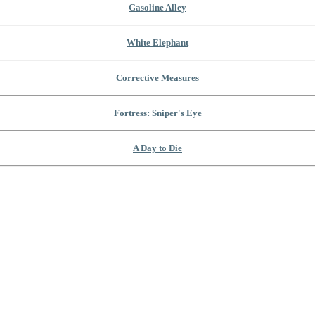
Gasoline Alley
White Elephant
Corrective Measures
Fortress: Sniper's Eye
A Day to Die