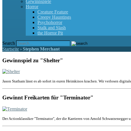
Gewinnspiele
Horror
Creature Feature
Creepy Hauntings
Psychohorror
Stalk and Slash
the Horror Pit
Search
Startseite
›
Stephen Merchant
Gewinnspiel zu "Shelter"
Jason Statham lässt es ab sofort in euren Heimkinos krachen. Wir verlosen digital
Gewinnt Freikarten für "Terminator"
Der Actionklassiker "Terminator", der die Karrieren von Arnold Schwarzenegger u