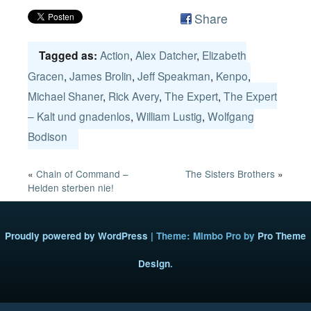
Share
Action
,
Alex Datcher
,
Elizabeth
Tagged as:
Gracen
,
James Brolin
,
Jeff Speakman
,
Kenpo
,
Michael Shaner
,
Rick Avery
,
The Expert
,
The Expert
– Kalt und gnadenlos
,
William Lustig
,
Wolfgang
Bodison
«
Chain of Command –
The Sisters Brothers
»
Helden sterben nie!
Proudly powered by WordPress
|
Theme: Mimbo Pro by
Pro Theme
Design
.