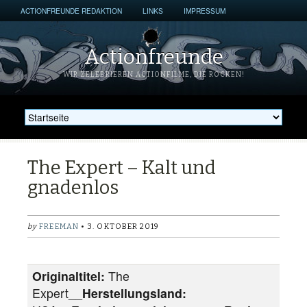
ACTIONFREUNDE REDAKTION
LINKS
IMPRESSUM
Actionfreunde
WIR ZELEBRIEREN ACTIONFILME, DIE ROCKEN!
The Expert – Kalt und
gnadenlos
by
FREEMAN
• 3. OKTOBER 2019
Originaltitel:
The
Expert__
Herstellungsland: