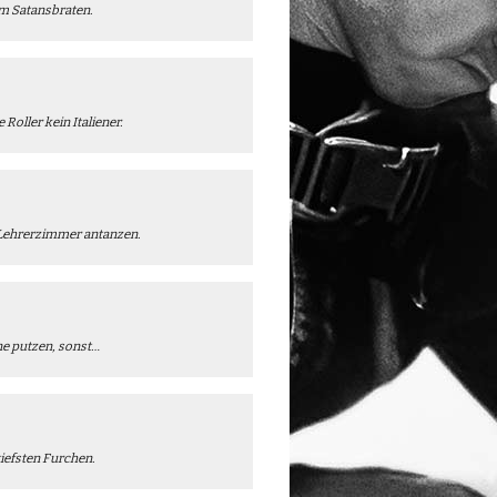
em Satansbraten.
 Roller kein Italiener.
m Lehrerzimmer antanzen.
ne putzen, sonst…
tiefsten Furchen.