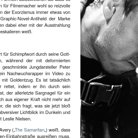
 für Filmemacher wohl so reizvolle
, in der Exorzismus immer etwas von
n Graphic-Novel-Antiheld der Marke
ben dabei eher mit der Ausstrahlung
eeskalieren weiß.
rt für Schimpfwort durch seine Gott-
gen, während der mit deformierten
 geschminkte Jungdarsteller Peter
 ein Nachwuchsrapper im Video zu
 mit Goldentzug. Es ist tatsächlich
 rettet, indem er ihn durch sein
t, der allerletzte Sargnagel für ein
h aus eigener Kraft nicht mehr auf
 die sich fragt, was sie jetzt bloß
ubversiver Lichtblick im Dunkeln und
 Leslie Nielsen.
Avery („
The Samaritan
„) weiß, dass
ten-Einbahnstraße ausreißen muss,