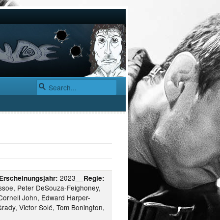
2023__
Erscheinungsjahr:
Regie:
ssoe, Peter DeSouza-Feighoney,
Cornell John, Edward Harper-
rady, Victor Solé, Tom Bonington,