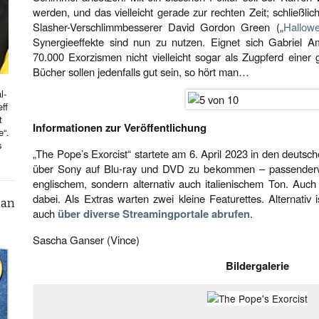
werden, und das vielleicht gerade zur rechten Zeit; schließli
Slasher-Verschlimmbesserer David Gordon Green („
Hallowe
Synergieeffekte sind nun zu nutzen. Eignet sich Gabriel Am
70.000 Exorzismen nicht vielleicht sogar als Zugpferd eine
Bücher sollen jedenfalls gut sein, so hört man…
l-
ff
t
Informationen zur Veröffentlichung
e“.
s
„The Pope’s Exorcist“ startete am 6. April 2023 in den deutsc
über Sony auf Blu-ray und DVD zu bekommen – passenderw
englischem, sondern alternativ auch italienischem Ton. Auch 
dabei. Als Extras warten zwei kleine Featurettes. Alternativ 
can
auch
über diverse Streamingportale abrufen
.
Sascha Ganser (Vince)
Bildergalerie