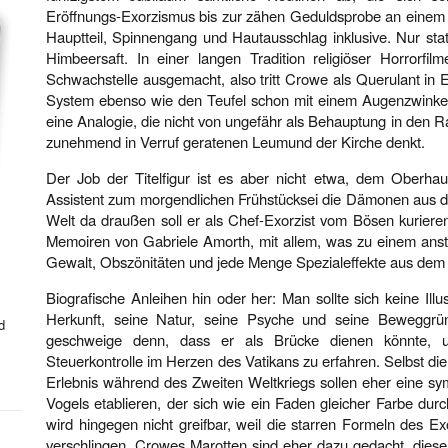
Eröffnungs-Exorzismus bis zur zähen Geduldsprobe an einem 
Hauptteil, Spinnengang und Hautausschlag inklusive. Nur sta
Himbeersaft. In einer langen Tradition religiöser Horrorfilm
Schwachstelle ausgemacht, also tritt Crowe als Querulant in E
System ebenso wie den Teufel schon mit einem Augenzwinke
eine Analogie, die nicht von ungefähr als Behauptung in den 
zunehmend in Verruf geratenen Leumund der Kirche denkt.
Der Job der Titelfigur ist es aber nicht etwa, dem Oberhau
Assistent zum morgendlichen Frühstücksei die Dämonen aus d
Welt da draußen soll er als Chef-Exorzist vom Bösen kurieren
Memoiren von Gabriele Amorth, mit allem, was zu einem anst
Gewalt, Obszönitäten und jede Menge Spezialeffekte aus dem
Biografische Anleihen hin oder her: Man sollte sich keine Il
Herkunft, seine Natur, seine Psyche und seine Beweggrü
d
geschweige denn, dass er als Brücke dienen könnte, 
Steuerkontrolle im Herzen des Vatikans zu erfahren. Selbst di
Erlebnis während des Zweiten Weltkriegs sollen eher eine sy
Vogels etablieren, der sich wie ein Faden gleicher Farbe durc
wird hingegen nicht greifbar, weil die starren Formeln des Ex
verschlingen. Crowes Marotten sind eher dazu gedacht, dies