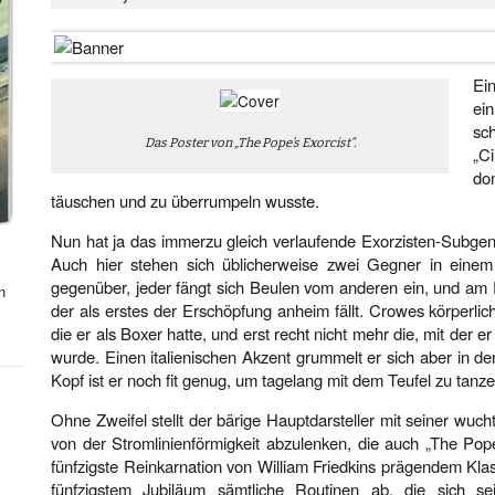
Ei
ei
sc
Das Poster von „The Pope’s Exorcist“.
„C
do
täuschen und zu überrumpeln wusste.
Nun hat ja das immerzu gleich verlaufende Exorzisten-Subgenr
Auch hier stehen sich üblicherweise zwei Gegner in einem
gegenüber, jeder fängt sich Beulen vom anderen ein, und am E
n
der als erstes der Erschöpfung anheim fällt. Crowes körperlich
die er als Boxer hatte, und erst recht nicht mehr die, mit der 
wurde. Einen italienischen Akzent grummelt er sich aber in de
Kopf ist er noch fit genug, um tagelang mit dem Teufel zu tanze
Ohne Zweifel stellt der bärige Hauptdarsteller mit seiner wu
von der Stromlinienförmigkeit abzulenken, die auch „The Pope’
fünfzigste Reinkarnation von William Friedkins prägendem Klas
fünfzigstem Jubiläum sämtliche Routinen ab, die sich sei