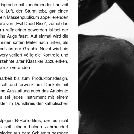
ldsprache mit zunehmender Laufzeit
ie Luft, der Sturm tobt, gar einen
 ein Massenpublikum appellierenden
äre von „Evil Dead Rise“, zumal das
n raffgieriger geworden ist bei der
ins Auge fasst. Auf einmal wird die
 einen satten Meter nach unten, als
nd aus der Graphic Novel wird ein
 verliert völlig die Kontrolle und
rzehnte alter Klassiker abzulenken,
ern zu verändern.
arbeit bis zum Produktionsdesign.
rsett und erweckt im Dunkeln mit
 und Ausstattung auch das Ambiente
s sei jedes Instrument mit einem
lder im Dunstkreis der katholischen
lpigen B-Horrorfilms, der es nicht
ts seit einem halben Jahrhundert
en wieder aus dem Schlamm gezogen