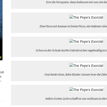
Erst die Vorspeise, dann befassen wir uns mit d
Eine Pizza mit Ananas ist keine Pizza, ein Italiener ohne
Schon in der Schule durfte Gabriel sicher regelmäßig i
mit
Und denkt dran, liebe Kinder: Immer brav die Zäh
hm
s-
Selbst Gottes Licht schafft es nur mühsam in die 