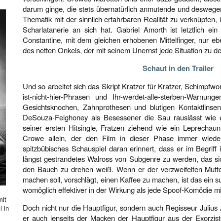
darum ginge, die stets übernatürlich anmutende und deswegen
Thematik mit der sinnlich erfahrbaren Realität zu verknüpfen
Scharlatanerie an sich hat. Gabriel Amorth ist letztlich ei
Constantine, mit dem gleichen erhobenen Mittelfinger, nur e
des netten Onkels, der mit seinem Unernst jede Situation zu d
Schaut in den Trailer
Und so arbeitet sich das Skript Kratzer für Kratzer, Schimpfwo
ist-nicht-hier-Phrasen und Ihr-werdet-alle-sterben-Warnun
Gesichtsknochen, Zahnprothesen und blutigen Kontaktlinsen
DeSouza-Feighoney als Besessener die Sau rauslässt wie
seiner ersten Hitsingle, Fratzen ziehend wie ein Leprechaun
Crowe allein, der den Film in dieser Phase immer wieder
spitzbübisches Schauspiel daran erinnert, dass er im Begriff is
längst gestrandetes Walross von Subgenre zu werden, das sic
den Bauch zu drehen weiß. Wenn er der verzweifelten Mutter,
machen soll, vorschlägt, einen Kaffee zu machen, ist das ein s
womöglich effektiver in der Wirkung als jede Spoof-Komödie mit
mit
Doch nicht nur die Hauptfigur, sondern auch Regisseur Julius 
l in
er auch jenseits der Macken der Hauptfigur aus der Exorzis