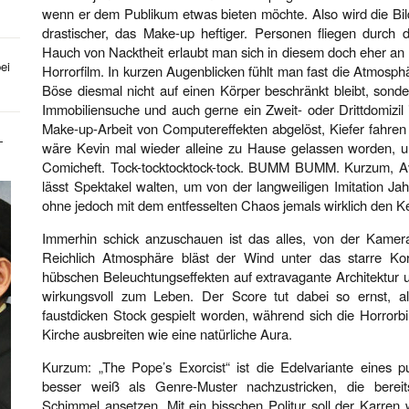
wenn er dem Publikum etwas bieten möchte. Also wird die Bi
drastischer, das Make-up heftiger. Personen fliegen durch d
Hauch von Nacktheit erlaubt man sich in diesem doch eher an
ei
Horrorfilm. In kurzen Augenblicken fühlt man fast die Atmosph
Böse diesmal nicht auf einen Körper beschränkt bleibt, sonder
Immobiliensuche und auch gerne ein Zweit- oder Drittdomizil 
Make-up-Arbeit von Computereffekten abgelöst, Kiefer fahren
-
wäre Kevin mal wieder alleine zu Hause gelassen worden, u
Comicheft. Tock-tocktocktock-tock. BUMM BUMM. Kurzum, Avery
lässt Spektakel walten, um von der langweiligen Imitation Jah
ohne jedoch mit dem entfesselten Chaos jemals wirklich den K
Immerhin schick anzuschauen ist das alles, von der Kamera
Reichlich Atmosphäre bläst der Wind unter das starre Ko
hübschen Beleuchtungseffekten auf extravagante Architektur
wirkungsvoll zum Leben. Der Score tut dabei so ernst, al
faustdicken Stock gespielt worden, während sich die Horrorbi
Kirche ausbreiten wie eine natürliche Aura.
Kurzum: „The Pope’s Exorcist“ ist die Edelvariante eines pu
besser weiß als Genre-Muster nachzustricken, die berei
Schimmel ansetzen. Mit ein bisschen Politur soll der Karr