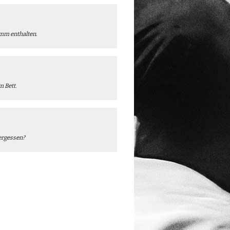
amm enthalten.
m Bett.
vergessen?