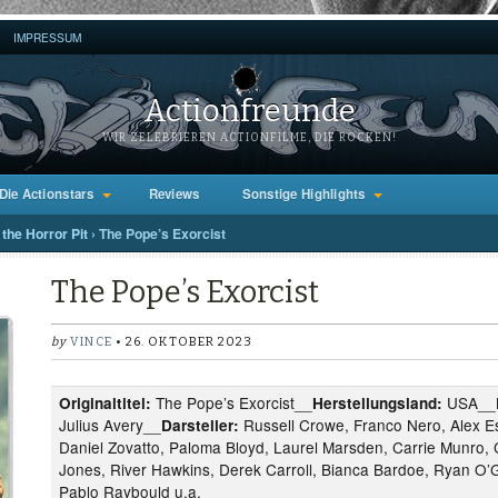
IMPRESSUM
Actionfreunde
WIR ZELEBRIEREN ACTIONFILME, DIE ROCKEN!
Die Actionstars
Reviews
Sonstige Highlights
the Horror Pit
›
The Pope’s Exorcist
The Pope’s Exorcist
by
VINCE
• 26. OKTOBER 2023
The Pope’s Exorcist__
USA__
Originaltitel:
Herstellungsland:
Julius Avery__
Russell Crowe, Franco Nero, Alex E
Darsteller:
Daniel Zovatto, Paloma Bloyd, Laurel Marsden, Carrie Munro, 
Jones, River Hawkins, Derek Carroll, Bianca Bardoe, Ryan O’G
Pablo Raybould u.a.