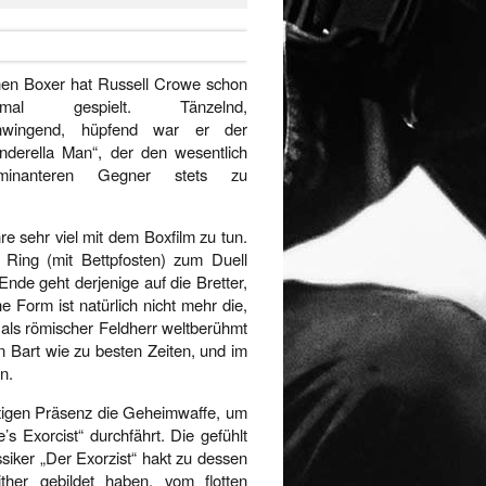
nen Boxer hat Russell Crowe schon
nmal gespielt. Tänzelnd,
hwingend, hüpfend war er der
inderella Man“, der den wesentlich
minanteren Gegner stets zu
e sehr viel mit dem Boxfilm zu tun.
 Ring (mit Bettpfosten) zum Duell
nde geht derjenige auf die Bretter,
e Form ist natürlich nicht mehr die,
er als römischer Feldherr weltberühmt
n Bart wie zu besten Zeiten, und im
n.
chtigen Präsenz die Geheimwaffe, um
s Exorcist“ durchfährt. Die gefühlt
siker „Der Exorzist“ hakt zu dessen
ther gebildet haben, vom flotten