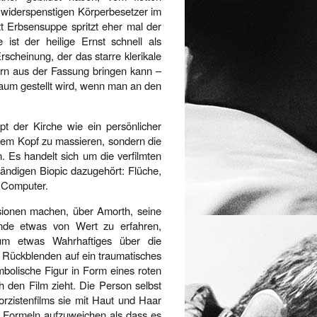
widerspenstigen Körperbesetzer im
tt Erbsensuppe spritzt eher mal der
e ist der heilige Ernst schnell als
rscheinung, der das starre klerikale
rn aus der Fassung bringen kann –
Raum gestellt wird, wenn man an den
pt der Kirche wie ein persönlicher
em Kopf zu massieren, sondern die
. Es handelt sich um die verfilmten
ändigen Biopic dazugehört: Flüche,
 Computer.
lusionen machen, über Amorth, seine
nde etwas von Wert zu erfahren,
um etwas Wahrhaftiges über die
e Rückblenden auf ein traumatisches
mbolische Figur in Form eines roten
h den Film zieht. Die Person selbst
orzistenfilms sie mit Haut und Haar
e Formeln aufzuweichen als dass es