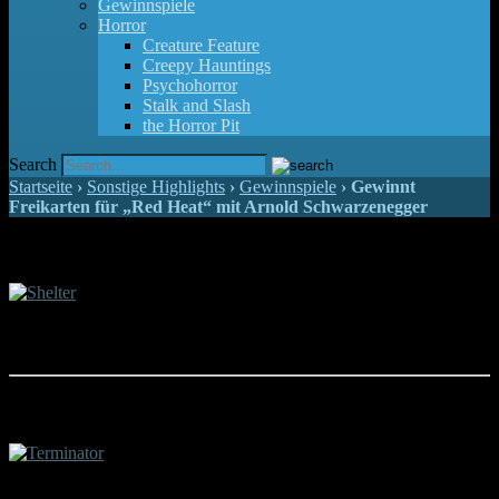
Gewinnspiele
Horror
Creature Feature
Creepy Hauntings
Psychohorror
Stalk and Slash
the Horror Pit
Search
Startseite
›
Sonstige Highlights
›
Gewinnspiele
›
Gewinnt
Freikarten für „Red Heat“ mit Arnold Schwarzenegger
Gewinnspiel zu "Shelter"
Jason Statham lässt es ab sofort in euren Heimkinos krachen. Wir verlosen
digitale Exemplare des Actionfilmes "Shelter".
Gewinnt Freikarten für "Terminator"
Der Actionklassiker "Terminator", der die Karrieren von Arnold Schwarzenegger