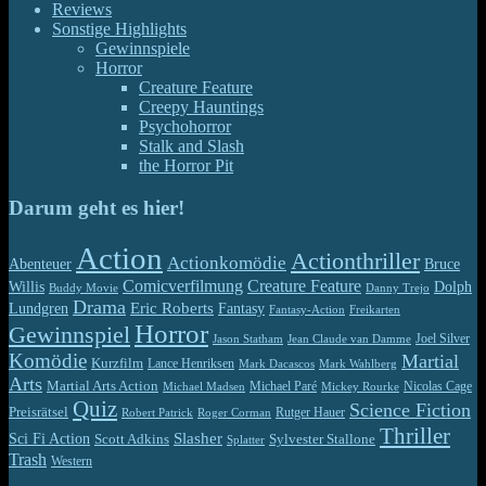
Reviews
Sonstige Highlights
Gewinnspiele
Horror
Creature Feature
Creepy Hauntings
Psychohorror
Stalk and Slash
the Horror Pit
Darum geht es hier!
Action
Actionthriller
Actionkomödie
Abenteuer
Bruce
Comicverfilmung
Creature Feature
Willis
Dolph
Buddy Movie
Danny Trejo
Drama
Eric Roberts
Lundgren
Fantasy
Fantasy-Action
Freikarten
Horror
Gewinnspiel
Jason Statham
Jean Claude van Damme
Joel Silver
Komödie
Martial
Kurzfilm
Lance Henriksen
Mark Dacascos
Mark Wahlberg
Arts
Martial Arts Action
Michael Paré
Nicolas Cage
Michael Madsen
Mickey Rourke
Quiz
Science Fiction
Preisrätsel
Rutger Hauer
Robert Patrick
Roger Corman
Thriller
Slasher
Sci Fi Action
Scott Adkins
Sylvester Stallone
Splatter
Trash
Western