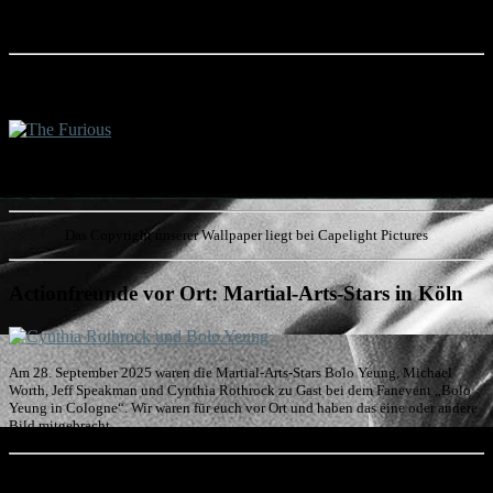
und James Cameron beflügelte, kehrt 4K-restauriert in die deutschen Kinos
zurück und wir verlosen Freikarten!
Aktuell im Kino: "The Furious"
"The Furious", ein famoser Actionreißer mit furioser Martial-Arts-Action, startet
aktuell in den deutschen Kinos! Wir verraten euch, was der Actionfilm drauf hat!
Das Copyright unserer Wallpaper liegt bei Capelight Pictures
Actionfreunde vor Ort: Martial-Arts-Stars in Köln
Am 28. September 2025 waren die Martial-Arts-Stars Bolo Yeung, Michael
Worth, Jeff Speakman und Cynthia Rothrock zu Gast bei dem Fanevent „Bolo
Yeung in Cologne“. Wir waren für euch vor Ort und haben das eine oder andere
Bild mitgebracht.
Der Director's Cut von „American Samurai“ ist da!