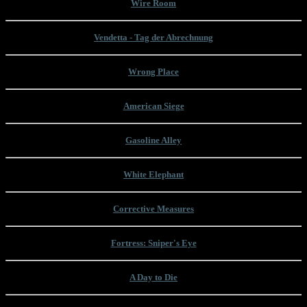
Wire Room
Vendetta - Tag der Abrechnung
Wrong Place
American Siege
Gasoline Alley
White Elephant
Corrective Measures
Fortress: Sniper's Eye
A Day to Die