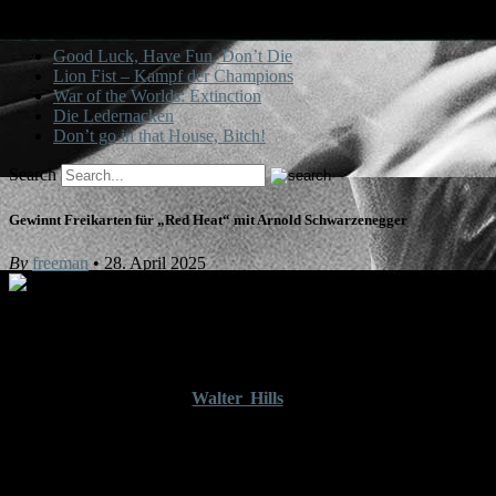
Unsere letzten Beiträge
Good Luck, Have Fun, Don’t Die
Lion Fist – Kampf der Champions
War of the Worlds: Extinction
Die Ledernacken
Don’t go in that House, Bitch!
Search
Gewinnt Freikarten für „Red Heat“ mit Arnold Schwarzenegger
By
freeman
• 28. April 2025
Arnie und Jim lassen es in „Red Heat“ krachen.
Copyright: STUDIOCANAL
Am
06. Mai 2025
kehrt
Walter Hills
„
Red Heat
“ mit dem Kult-
Duo Arnold Schwarzenegger und James Belushi für einen Tag
zurück in die Kinos. Gezeigt wird im Rahmen der „Best of
Cinema“-Reihe die ungeschnittene, aufwändig in 4K restaurierte
Version – clashende Muskeln, fliegende Fäuste und jede Menge