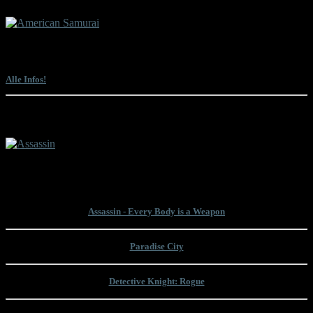
Sam Firstenberg präsentiert gemeinsam mit Lyle Goodwin einen Director's Cut
des ihm einst vom Studio entrissenen Martial-Arts-Actioners "American
Samurai" mit Mark Dacascos und David Bradley. Und das absolut kostenlos.
Alle Infos!
Die letzten Filme mit Bruce Willis
Bruce Willis hat das Ende seiner Filmkarriere verkündet. Es war ein Abschied
auf Raten. Mit "Assassin" ist nun sein letzter Film in Deutschland veröffentlicht
wurden. Wir nehmen uns seinen letzten Filmauftritt zur Brust!
Assassin - Every Body is a Weapon
Paradise City
Detective Knight: Rogue