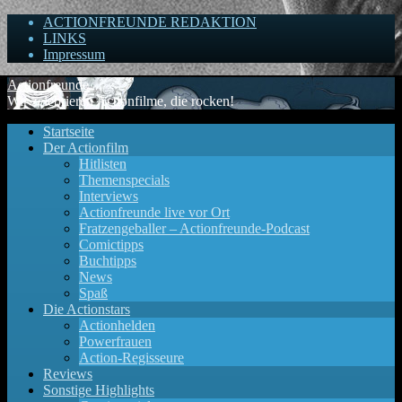
ACTIONFREUNDE REDAKTION
LINKS
Impressum
Actionfreunde
Wir zelebrieren Actionfilme, die rocken!
Startseite
Der Actionfilm
Hitlisten
Themenspecials
Interviews
Actionfreunde live vor Ort
Fratzengeballer – Actionfreunde-Podcast
Comictipps
Buchtipps
News
Spaß
Die Actionstars
Actionhelden
Powerfrauen
Action-Regisseure
Reviews
Sonstige Highlights