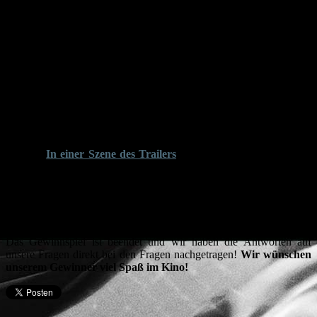
Kostenlos ins Kino zu Walter Hills „Red
Heat“
Gemeinsam mit STUDIOCANAL verlosen wir 1×2 Freikarten für
die „Red Heat“-Wiederaufführung am 06. Mai 2025. Diese gelten in
allen Kinos, in denen „Red Heat“ läuft, für ausschließlich diesen
Film. Wer gewinnen möchte, muss bei unserem Gewinnspiel
mitmachen, sich den oben eingebundenen Trailer genau anschauen
und uns folgende Fragen beantworten.
1.
In einer Szene des Trailers
geht Ivan Danko hinter einer
Tür in Deckung. Wie viele durchgehende Einschusslöcher
sind in dieser zu sehen, wenn Danko abgetaucht ist?
(3)
2. Der Trailer enthält auch ein Spiel namens Geisterfahrer.
Nennt mindestens einen der eigentlichen Zielorte der beiden
sich hier verfolgenden Busse.
(Montreal oder St. Louis)
Das Gewinnspiel ist beendet und wir haben die Antworten auf
unsere Fragen direkt bei den Fragen nachgetragen!
Wir wünschen
unserem Gewinner viel Spaß im Kino!