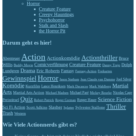
Horror
Creature Feature
Creepy Hauntings
Psychohorror
Stalk and Slash
the Horror Pit
Darum geht es hier!
Action
Actionthriller
Actionkomödie
Abenteuer
Bruce
Comicverfilmung
Creature Feature
Willis
Dolph
Buddy Movie
Danny Trejo
Drama
Eric Roberts
Lundgren
Fantasy
Fantasy-Action
Freikarten
Horror
Gewinnspiel
Jason Statham
Jean Claude van Damme
Joel Silver
Komödie
Martial
Kurzfilm
Lance Henriksen
Mark Dacascos
Mark Wahlberg
Arts
Martial Arts Action
Michael Paré
Nicolas Cage
Michael Madsen
Mickey Rourke
Quiz
Science Fiction
Preisrätsel
Rutger Hauer
Robert Patrick
Roger Corman
Thriller
Slasher
Sci Fi Action
Scott Adkins
Sylvester Stallone
Splatter
Trash
Western
Wie Viele Actionnerds gibt es?