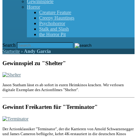
Gewinnspiele
Horror
Creature Feature
Creepy Hauntings
Psychohorror
Stalk and Slash
the Horror Pit
Search
Startseite
›
Andy Garcia
Gewinnspiel zu "Shelter"
Jason Statham lässt es ab sofort in euren Heimkinos krachen. Wir verlosen
digitale Exemplare des Actionfilmes "Shelter".
Gewinnt Freikarten für "Terminator"
Der Actionklassiker "Terminator", der die Karrieren von Arnold Schwarzenegger
und James Cameron beflügelte, kehrt 4K-restauriert in die deutschen Kinos