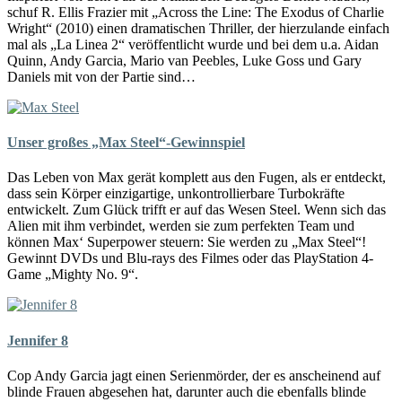
schuf R. Ellis Frazier mit „Across the Line: The Exodus of Charlie
Wright“ (2010) einen dramatischen Thriller, der hierzulande einfach
mal als „La Linea 2“ veröffentlicht wurde und bei dem u.a. Aidan
Quinn, Andy Garcia, Mario van Peebles, Luke Goss und Gary
Daniels mit von der Partie sind…
Unser großes „Max Steel“-Gewinnspiel
Das Leben von Max gerät komplett aus den Fugen, als er entdeckt,
dass sein Körper einzigartige, unkontrollierbare Turbokräfte
entwickelt. Zum Glück trifft er auf das Wesen Steel. Wenn sich das
Alien mit ihm verbindet, werden sie zum perfekten Team und
können Max‘ Superpower steuern: Sie werden zu „Max Steel“!
Gewinnt DVDs und Blu-rays des Filmes oder das PlayStation 4-
Game „Mighty No. 9“.
Jennifer 8
Cop Andy Garcia jagt einen Serienmörder, der es anscheinend auf
blinde Frauen abgesehen hat, darunter auch die ebenfalls blinde