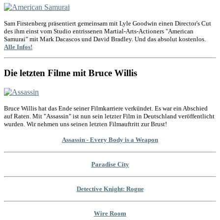
Sam Firstenberg präsentiert gemeinsam mit Lyle Goodwin einen Director's Cut
des ihm einst vom Studio entrissenen Martial-Arts-Actioners "American
Samurai" mit Mark Dacascos und David Bradley. Und das absolut kostenlos.
Alle Infos!
Die letzten Filme mit Bruce Willis
Bruce Willis hat das Ende seiner Filmkarriere verkündet. Es war ein Abschied
auf Raten. Mit "Assassin" ist nun sein letzter Film in Deutschland veröffentlicht
wurden. Wir nehmen uns seinen letzten Filmauftritt zur Brust!
Assassin - Every Body is a Weapon
Paradise City
Detective Knight: Rogue
Wire Room