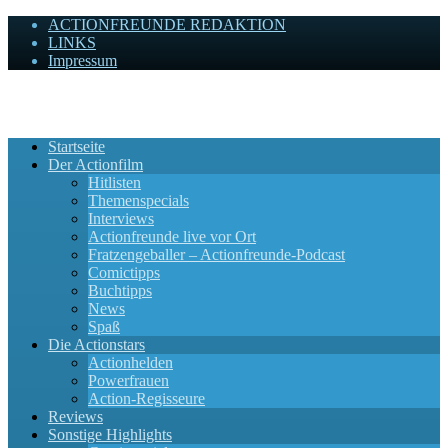
ACTIONFREUNDE REDAKTION
LINKS
Impressum
Actionfreunde
Wir zelebrieren Actionfilme, die rocken!
Startseite
Der Actionfilm
Hitlisten
Themenspecials
Interviews
Actionfreunde live vor Ort
Fratzengeballer – Actionfreunde-Podcast
Comictipps
Buchtipps
News
Spaß
Die Actionstars
Actionhelden
Powerfrauen
Action-Regisseure
Reviews
Sonstige Highlights