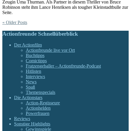
Zeugin Uma Thurman. Als Partner in diesem Thriller von Bruce
Robinson steht ihm Lance Henriksen als tougher Kleinstadtbulle zur
Seite.
« Older Posts
Actionfreunde Schnellüberblick
Der Actionfilm
Actionfreunde live vor Ort
Buchtipps
Comictipps
Fratzengeballer – Actionfreunde-Podcast
Hitlisten
Interviews
News
Spaß
Themenspecials
Die Actionstars
Action-Regisseure
Actionhelden
Powerfrauen
Reviews
Sonstige Highlights
Gewinnspiele