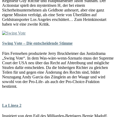
Regisseur Guy Ritchie und Hauptdarsteller Jason Statham. Der
Actionstar spielt den mysteriösen H, der bei einem
Sicherheitsunternehmen als Geldbote anheuert, aber eine ganz
eigene Mission verfolgt, als eine Serie von Überfällen auf
Geldstransporter Los Angeles erschüttert… Zum Heimkinostart
haben wir eine zweite Kritik.
Swing Vote – Die entscheidende Stimme
Fürs Fernsehen produzierte Jerry Bruckheimer das Justizdrama
„Swing Vote“. In dem Was-wäre-wenn-Szenario muss der Supreme
Court der USA neu über das Recht auf Abtreibung und mögliche
Strafen dafür entscheiden. Da die bisherigen Richter zu gleichen
Teilen für und gegen eine Änderung des Rechts sind, bildet
Neuzugang Andy Garcia das Zünglein an der Waage und wird
sowohl von der Pro-Life- als auch der Pro-Choice-Fraktion
bestürmt.
La Linea 2
Inspiriert von dem Fall des Milliarden-Betrügers Bernie Madoff,