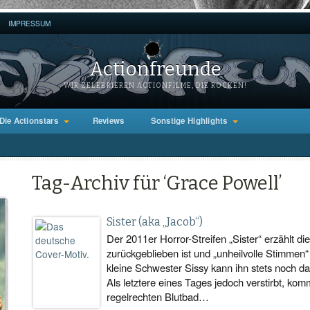
IMPRESSUM
Actionfreunde
WIR ZELEBRIEREN ACTIONFILME, DIE ROCKEN!
Die Actionstars
Reviews
Sonstige Highlights
Tag-Archiv für ‘Grace Powell’
Sister (aka „Jacob“)
Der 2011er Horror-Streifen „Sister“ erzählt di
zurückgeblieben ist und „unheilvolle Stimmen“
kleine Schwester Sissy kann ihn stets noch d
Als letztere eines Tages jedoch verstirbt, ko
regelrechten Blutbad…