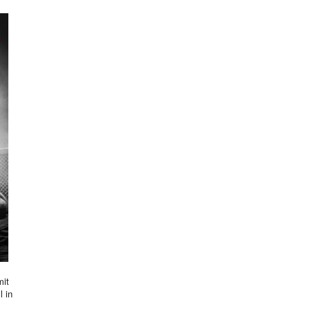
mit
l in