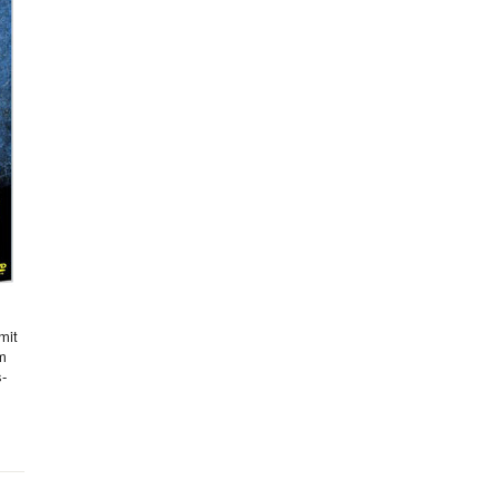
mit
hm
s-