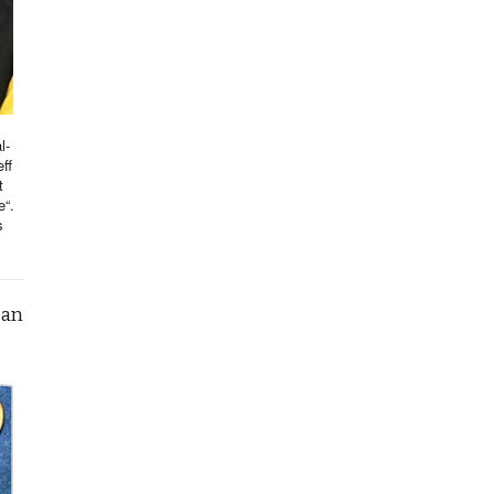
l-
ff
t
e“.
s
can