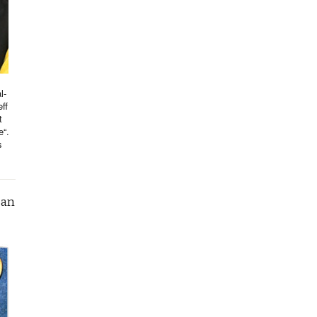
l-
ff
t
e“.
s
can