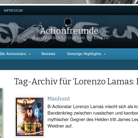
IMPRESSUM
Actionfreunde
WIR ZELEBRIEREN ACTIONFILME, DIE ROCKEN!
Die Actionstars
Reviews
Sonstige Highlights
Tag-Archiv für ‘Lorenzo Lamas:
Manhunt
B-Actionstar Lorenzo Lamas mischt sich als kn
Bandenkrieg zwischen russischen und kambod
mythischer Gegner des Helden tritt James Le
Weidner auf.