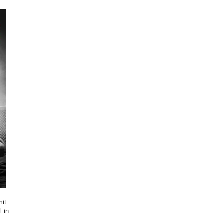
mit
l in