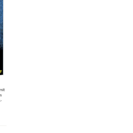
mit
hm
s-