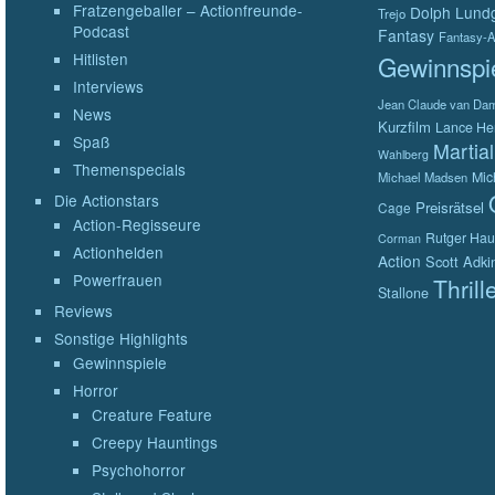
Fratzengeballer – Actionfreunde-
Dolph Lund
Trejo
Podcast
Fantasy
Fantasy-A
Hitlisten
Gewinnspi
Interviews
Jean Claude van D
News
Kurzfilm
Lance He
Spaß
Martial
Wahlberg
Themenspecials
Mic
Michael Madsen
Die Actionstars
Preisrätsel
Cage
Action-Regisseure
Rutger Hau
Corman
Actionhelden
Action
Scott Adki
Powerfrauen
Thrill
Stallone
Reviews
Sonstige Highlights
Gewinnspiele
Horror
Creature Feature
Creepy Hauntings
Psychohorror