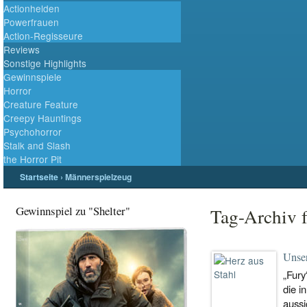
Actionhelden
Powerfrauen
Action-Regisseure
Reviews
Sonstige Highlights
Gewinnspiele
Horror
Creature Feature
Creepy Hauntings
Psychohorror
Stalk and Slash
the Horror Pit
Startseite
›
Männerspielzeug
Gewinnspiel zu "Shelter"
Tag-Archiv 
Unser
„Fury
die i
aussi