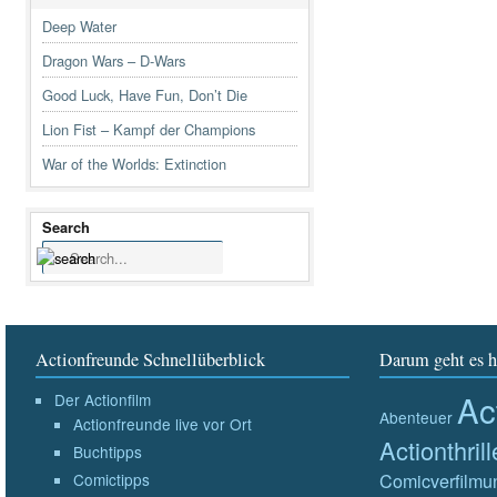
Deep Water
Dragon Wars – D-Wars
Good Luck, Have Fun, Don’t Die
Lion Fist – Kampf der Champions
War of the Worlds: Extinction
Search
Actionfreunde Schnellüberblick
Darum geht es h
Ac
Der Actionfilm
Abenteuer
Actionfreunde live vor Ort
Actionthrill
Buchtipps
Comicverfilmu
Comictipps