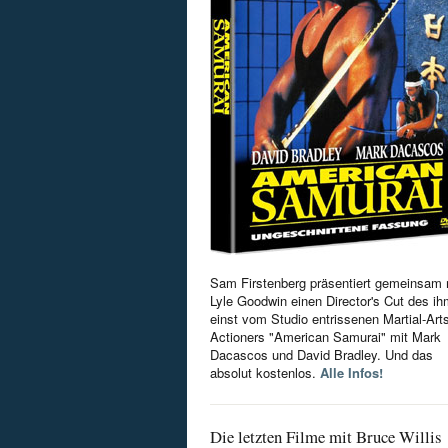
Sam Firstenberg präsentiert gemeinsam 
Lyle Goodwin einen Director's Cut des i
einst vom Studio entrissenen Martial-Art
Actioners "American Samurai" mit Mark
Dacascos und David Bradley. Und das
absolut kostenlos.
Alle Infos!
Die letzten Filme mit Bruce Willis