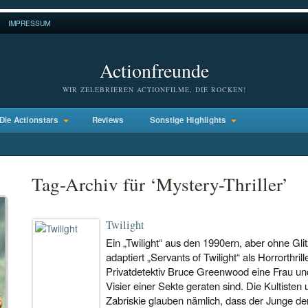
IMPRESSUM
Actionfreunde
WIR ZELEBRIEREN ACTIONFILME, DIE ROCKEN!
Die Actionstars
Reviews
Sonstige Highlights
Tag-Archiv für ‘Mystery-Thriller’
Twilight
Ein „Twilight“ aus den 1990ern, aber ohne Gli
adaptiert „Servants of Twilight“ als Horrorthri
Privatdetektiv Bruce Greenwood eine Frau und
Visier einer Sekte geraten sind. Die Kultiste
Zabriskie glauben nämlich, dass der Junge der 