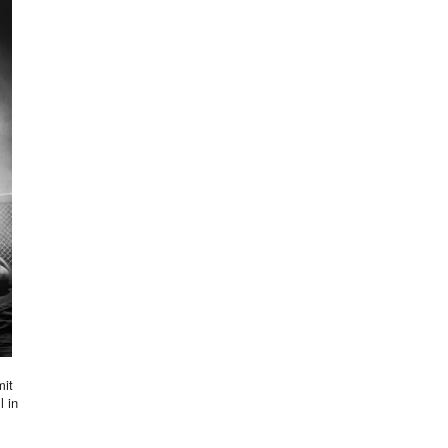
mit
l in