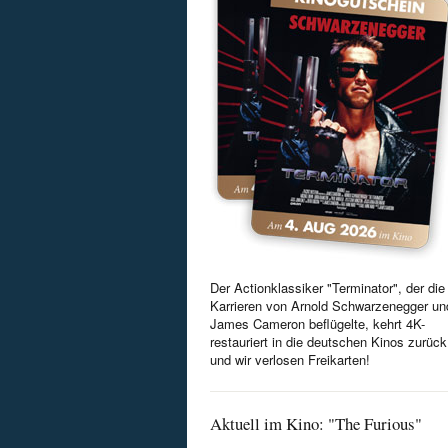
Der Actionklassiker "Terminator", der die
Karrieren von Arnold Schwarzenegger un
James Cameron beflügelte, kehrt 4K-
restauriert in die deutschen Kinos zurück
und wir verlosen Freikarten!
Aktuell im Kino: "The Furious"