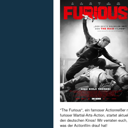
"The Furious", ein famoser Actionreißer 
furioser Martial-Arts-Action, startet aktuel
den deutschen Kinos! Wir verraten euch,
was der Actionfilm drauf hat!