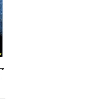
mit
hm
s-