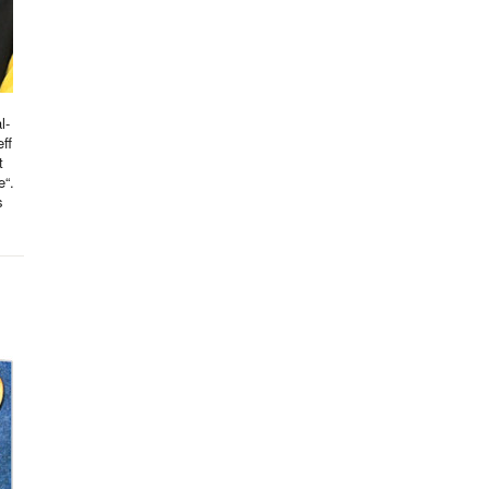
l-
ff
t
e“.
s