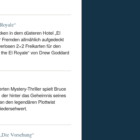
 Royale“
ken in dem düsteren Hotel „El
r Fremden allmählich aufgedeckt
verlosen 2×2 Freikarten für den
at the El Royale“ von Drew Goddard
ten Mystery-Thriller spielt Bruce
 der hinter das Geheimnis seines
n den legendären Plottwist
Wiedersehwert.
 „Die Vorsehung“