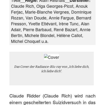
1968__
Regie:
Alain Resnais__
Darsteller:
Claude Rich, Olga Georges-Picot, Anouk
Ferjac, Marie-Blanche Vergnes, Dominique
Rozan, Van Doude, Annie Fargue, Bernard
Fresson, Yvette Etiévant, Irène Tunc, Alan
Adair, Pierre Barbaud, René Bazart, Annie
Bertin, Michele Blondel, Hélène Callot,
Michel Choquet u.a.
Das Cover der Radiance-Blu-ray von „Ich liebe dich,
ich liebe dich“.
Claude Ridder (Claude Rich) wird nach
einem gescheiterten Suizidversuch in das