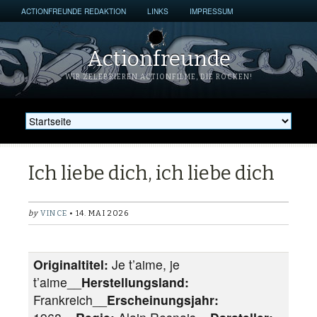
ACTIONFREUNDE REDAKTION
LINKS
IMPRESSUM
Actionfreunde
WIR ZELEBRIEREN ACTIONFILME, DIE ROCKEN!
Ich liebe dich, ich liebe dich
by
VINCE
• 14. MAI 2026
Originaltitel:
Je t’aime, je
t’aime__
Herstellungsland:
Frankreich__
Erscheinungsjahr: