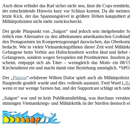
Auch diese erfindet das Rad sicher nicht neu, lässt die Cops ermitte
der entscheidende Hinweis kurz vor Schluss kommt. Da die meisten
letzte Kick, der das Spannungslevel in größere Höhen katapultiert 
Militärpolizisten nicht mehr zurückschreckt.
Der große Pluspunkt von „Saigon“ sind jedoch sein titelgebender S
örtlich eine Alternative zu den altbekannten amerikanischen Großsta
den Protagonisten im Kompetenzgerangel dazwischen, das Oberkommand
bedacht. Wie in vielen Vietnamkriegsfilmen dieser Zeit wird Militärkr
Gefangene beim Verhör aus Hubschraubern werfen lässt und lieber de
Gefangenen, sondern wegen Sexspielen mit Prostituierten. Insofern
scheint, entpuppt sich als Täter – wenngleich das Motiv ein 08/1
Kirchendienst ein und macht damit eine Beziehung unmöglich. *SPOI
Der „
Platoon
“-erfahrene Willem Dafoe spielt auch als Militärpolizi
Hauptrolle geadelt wurde und dies vollends ausnutzt. Fred Ward („
Re
wenn er nur wenige Szenen hat, und der Supportcast schlägt sich orde
„Saigon“ war und ist kein Publikumsliebling, was durchaus verstän
stimmigen Vietnamkriegs- und Militärkritik ist der Streifen dennoch 