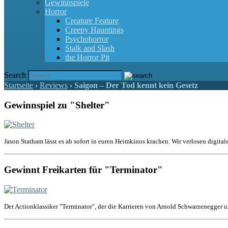
Gewinnspiele
Horror
Creature Feature
Creepy Hauntings
Psychohorror
Stalk and Slash
the Horror Pit
Search
Startseite
›
Reviews
›
Saigon – Der Tod kennt kein Gesetz
Gewinnspiel zu "Shelter"
Jason Statham lässt es ab sofort in euren Heimkinos krachen. Wir verlosen digital
Gewinnt Freikarten für "Terminator"
Der Actionklassiker "Terminator", der die Karrieren von Arnold Schwarzenegger u