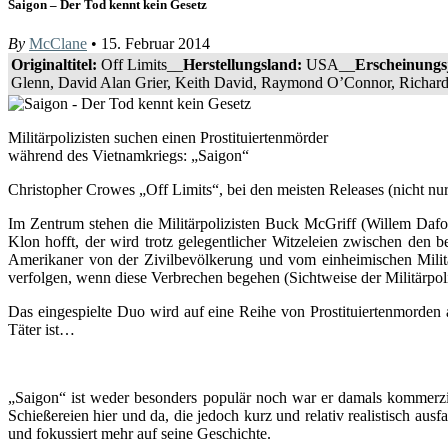
Saigon – Der Tod kennt kein Gesetz
By
McClane
• 15. Februar 2014
Originaltitel:
Off Limits__
Herstellungsland:
USA__
Erscheinungs
Glenn, David Alan Grier, Keith David, Raymond O’Connor, Richard
Militärpolizisten suchen einen Prostituiertenmörder
während des Vietnamkriegs: „Saigon“
Christopher Crowes „Off Limits“, bei den meisten Releases (nicht nu
Im Zentrum stehen die Militärpolizisten Buck McGriff (Willem Dafo
Klon hofft, der wird trotz gelegentlicher Witzeleien zwischen den b
Amerikaner von der Zivilbevölkerung und vom einheimischen Militär
verfolgen, wenn diese Verbrechen begehen (Sichtweise der Militärpoli
Das eingespielte Duo wird auf eine Reihe von Prostituiertenmorden a
Täter ist…
„Saigon“ ist weder besonders populär noch war er damals kommerzi
Schießereien hier und da, die jedoch kurz und relativ realistisch ausf
und fokussiert mehr auf seine Geschichte.