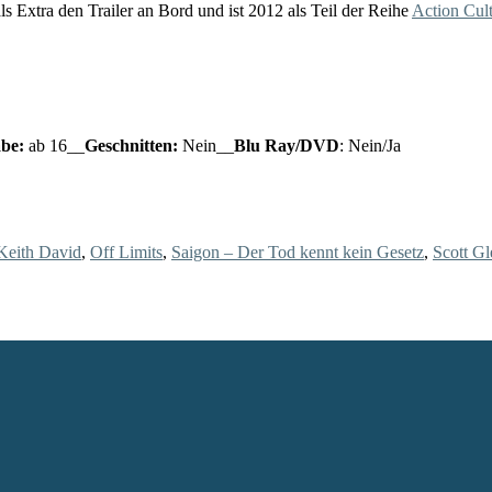
 Extra den Trailer an Bord und ist 2012 als Teil der Reihe
Action Cul
be:
ab 16__
Geschnitten:
Nein__
Blu Ray/DVD
: Nein/Ja
Keith David
,
Off Limits
,
Saigon – Der Tod kennt kein Gesetz
,
Scott G