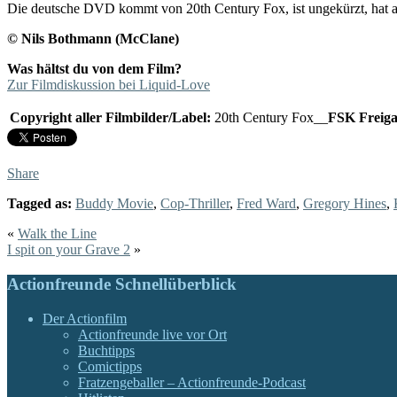
Die deutsche DVD kommt von 20th Century Fox, ist ungekürzt, hat als
© Nils Bothmann (McClane)
Was hältst du von dem Film?
Zur Filmdiskussion bei Liquid-Love
Copyright aller Filmbilder/Label:
20th Century Fox__
FSK Freiga
Share
Tagged as:
Buddy Movie
,
Cop-Thriller
,
Fred Ward
,
Gregory Hines
,
«
Walk the Line
I spit on your Grave 2
»
Actionfreunde Schnellüberblick
Der Actionfilm
Actionfreunde live vor Ort
Buchtipps
Comictipps
Fratzengeballer – Actionfreunde-Podcast