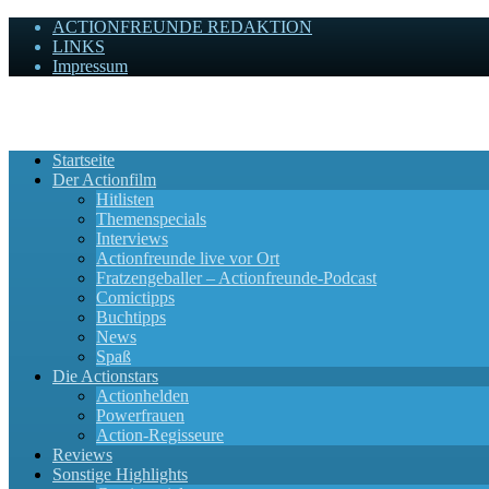
ACTIONFREUNDE REDAKTION
LINKS
Impressum
Actionfreunde
Wir zelebrieren Actionfilme, die rocken!
Startseite
Der Actionfilm
Hitlisten
Themenspecials
Interviews
Actionfreunde live vor Ort
Fratzengeballer – Actionfreunde-Podcast
Comictipps
Buchtipps
News
Spaß
Die Actionstars
Actionhelden
Powerfrauen
Action-Regisseure
Reviews
Sonstige Highlights