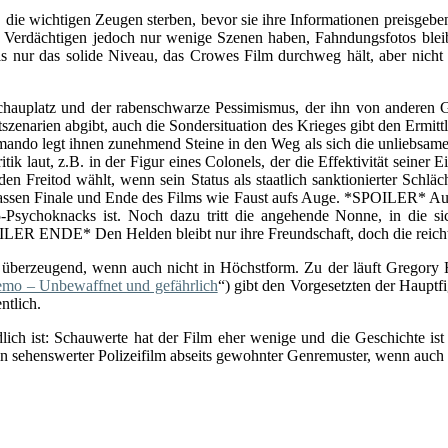
ln, die wichtigen Zeugen sterben, bevor sie ihre Informationen preisgeb
 Verdächtigen jedoch nur wenige Szenen haben, Fahndungsfotos bleib
als nur das solide Niveau, das Crowes Film durchweg hält, aber nicht
chauplatz und der rabenschwarze Pessimismus, der ihn von anderen Gen
dtszenarien abgibt, auch die Sondersituation des Krieges gibt den Ermi
o legt ihnen zunehmend Steine in den Weg als sich die unliebsame Wah
itik laut, z.B. in der Figur eines Colonels, der die Effektivität seiner
n Freitod wählt, wenn sein Status als staatlich sanktionierter Schläc
 passen Finale und Ende des Films wie Faust aufs Auge. *SPOILER* Au
5-Psychoknacks ist. Noch dazu tritt die angehende Nonne, in die si
LER ENDE* Den Helden bleibt nur ihre Freundschaft, doch die reicht
st überzeugend, wenn auch nicht in Höchstform. Zu der läuft Gregory 
mo – Unbewaffnet und gefährlich
“) gibt den Vorgesetzten der Hauptf
ntlich.
dlich ist: Schauwerte hat der Film eher wenige und die Geschichte is
ein sehenswerter Polizeifilm abseits gewohnter Genremuster, wenn auch 