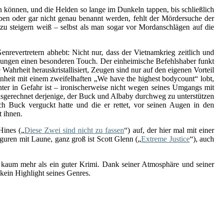
en können, und die Helden so lange im Dunkeln tappen, bis schließlich
en oder gar nicht genau benannt werden, fehlt der Mördersuche der
 zu steigern weiß – selbst als man sogar vor Mordanschlägen auf die
revertretern abhebt: Nicht nur, dass der Vietnamkrieg zeitlich und
ttlungen einen besonderen Touch. Der einheimische Befehlshaber funkt
rheit herauskristallisiert, Zeugen sind nur auf den eigenen Vorteil
 Einheit mit einem zweifelhaften „We have the highest bodycount“ lobt,
hter in Gefahr ist – ironischerweise nicht wegen seines Umgangs mit
sgerechnet derjenige, der Buck und Albaby durchweg zu unterstützen
ch Buck verguckt hatte und die er rettet, vor seinen Augen in den
 ihnen.
Hines („
Diese Zwei sind nicht zu fassen
“) auf, der hier mal mit einer
iguren mit Laune, ganz groß ist Scott Glenn („
Extreme Justice
“), auch
t kaum mehr als ein guter Krimi. Dank seiner Atmosphäre und seiner
kein Highlight seines Genres.