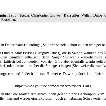
jahr:
1988__
Regie:
Christopher Crowe__
Darsteller:
Willem Dafoe, G
 Brooks u.a.
r in Deutschland) allerdings „Saigon“ betitelt, gehört zu den weniger
e) und Albaby Perkins (Gregory Hines), die in Saigon während des V
eiden Ermittlern enttäuscht, denn „Saigon“ ist wenig komödiantisch, 
 kritisch beäugt werden, von den G.I.s aber ebenfalls wenig geliebt
zei) oder einfach nur über die Stränge schlagen (Sichtweise diverser 
ngesetzt und findet bald erste Hinweise. Es wird jedoch kompliziert al
httpv://www.youtube.com/watch?v=2fdhabCLldQ
ell über die Maßen erfolgreich, denn gerade für das Actionpublikum 
allen, hin und wieder eine Explosion, doch an geballten Schauwerten ist 