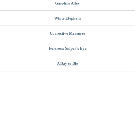
Gasoline Alley
White Elephant
Corrective Measures
Fortress: Sniper's Eye
A Day to Die