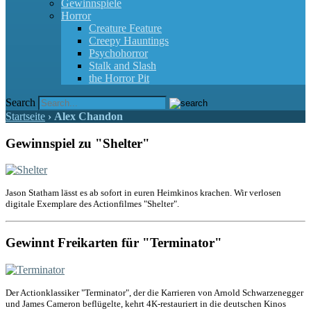
Gewinnspiele
Horror
Creature Feature
Creepy Hauntings
Psychohorror
Stalk and Slash
the Horror Pit
Search
Startseite
›
Alex Chandon
Gewinnspiel zu "Shelter"
Jason Statham lässt es ab sofort in euren Heimkinos krachen. Wir verlosen
digitale Exemplare des Actionfilmes "Shelter".
Gewinnt Freikarten für "Terminator"
Der Actionklassiker "Terminator", der die Karrieren von Arnold Schwarzenegger
und James Cameron beflügelte, kehrt 4K-restauriert in die deutschen Kinos