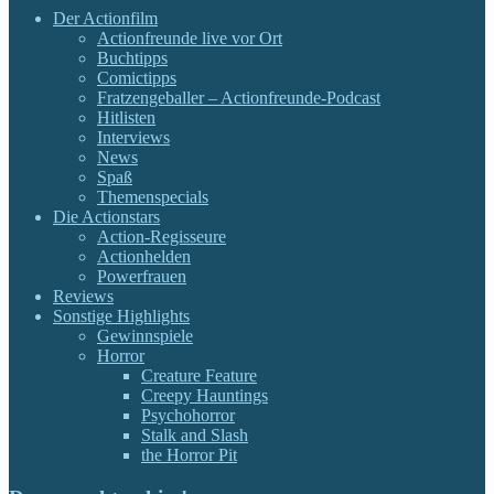
Der Actionfilm
Actionfreunde live vor Ort
Buchtipps
Comictipps
Fratzengeballer – Actionfreunde-Podcast
Hitlisten
Interviews
News
Spaß
Themenspecials
Die Actionstars
Action-Regisseure
Actionhelden
Powerfrauen
Reviews
Sonstige Highlights
Gewinnspiele
Horror
Creature Feature
Creepy Hauntings
Psychohorror
Stalk and Slash
the Horror Pit