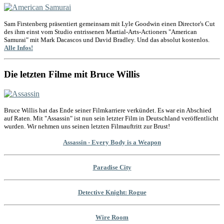
Sam Firstenberg präsentiert gemeinsam mit Lyle Goodwin einen Director's Cut
des ihm einst vom Studio entrissenen Martial-Arts-Actioners "American
Samurai" mit Mark Dacascos und David Bradley. Und das absolut kostenlos.
Alle Infos!
Die letzten Filme mit Bruce Willis
Bruce Willis hat das Ende seiner Filmkarriere verkündet. Es war ein Abschied
auf Raten. Mit "Assassin" ist nun sein letzter Film in Deutschland veröffentlicht
wurden. Wir nehmen uns seinen letzten Filmauftritt zur Brust!
Assassin - Every Body is a Weapon
Paradise City
Detective Knight: Rogue
Wire Room