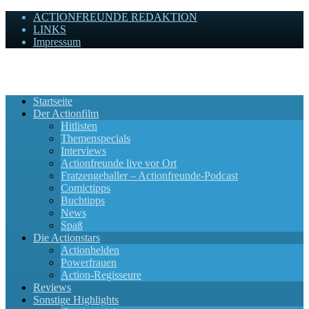
ACTIONFREUNDE REDAKTION
LINKS
Impressum
Actionfreunde
Wir zelebrieren Actionfilme, die rocken!
Startseite
Der Actionfilm
Hitlisten
Themenspecials
Interviews
Actionfreunde live vor Ort
Fratzengeballer – Actionfreunde-Podcast
Comictipps
Buchtipps
News
Spaß
Die Actionstars
Actionhelden
Powerfrauen
Action-Regisseure
Reviews
Sonstige Highlights