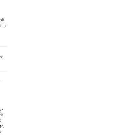
mit
l in
ei
-
l-
ff
t
e“.
s