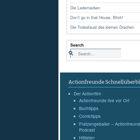
Die Ledernacken
Don’t go in that House, Bitch!
Die Todesfaust des kleinen Drachen
Search
Actionfreunde Schnellüberbl
Der Actionfilm
Actionfreunde live vor Ort
Buchtipps
Comictipps
Fratzengeballer – Actionfreund
Podcast
Hitlisten