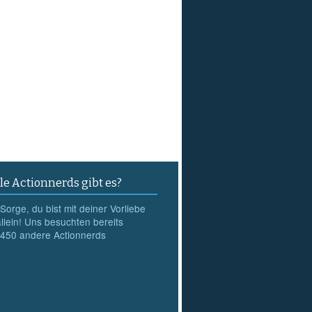
le Actionnerds gibt es?
Sorge, du bist mit deiner Vorliebe
allein! Uns besuchten bereits
450
andere Actionnerds