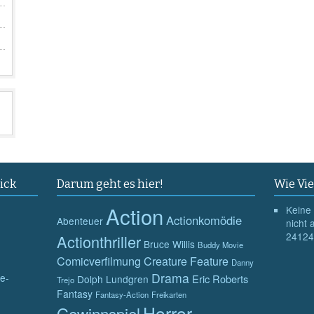
ick
Darum geht es hier!
Wie Vie
Action
Keine 
Actionkomödie
Abenteuer
nicht 
24124
Actionthriller
Bruce Willis
Buddy Movie
Comicverfilmung
Creature Feature
Danny
Drama
e-
Eric Roberts
Dolph Lundgren
Trejo
Fantasy
Fantasy-Action
Freikarten
Horror
Gewinnspiel