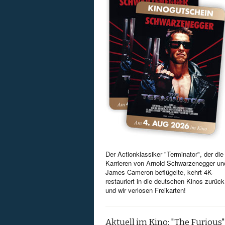
Der Actionklassiker "Terminator", der die
Karrieren von Arnold Schwarzenegger un
James Cameron beflügelte, kehrt 4K-
restauriert in die deutschen Kinos zurück
und wir verlosen Freikarten!
Aktuell im Kino: "The Furious"