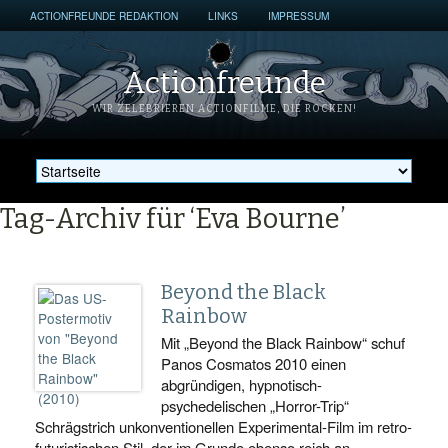
ACTIONFREUNDE REDAKTION
LINKS
IMPRESSUM
Actionfreunde
WIR ZELEBRIEREN ACTIONFILME, DIE ROCKEN!
Tag-Archiv für ‘Eva Bourne’
Beyond the Black
Rainbow
Mit „Beyond the Black Rainbow“ schuf
Panos Cosmatos 2010 einen
abgründigen, hypnotisch-
psychedelischen „Horror-Trip“
Schrägstrich unkonventionellen Experimental-Film im retro-
futuristischen Stil, der im Grunde ebenso reich an