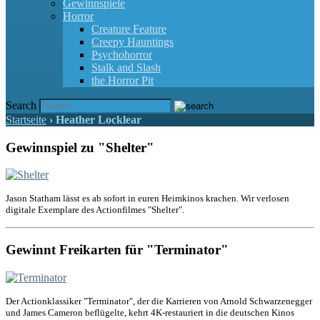
Gewinnspiele
Horror
Creature Feature
Creepy Hauntings
Psychohorror
Stalk and Slash
the Horror Pit
Search
Startseite
›
Heather Locklear
Gewinnspiel zu "Shelter"
Jason Statham lässt es ab sofort in euren Heimkinos krachen. Wir verlosen
digitale Exemplare des Actionfilmes "Shelter".
Gewinnt Freikarten für "Terminator"
Der Actionklassiker "Terminator", der die Karrieren von Arnold Schwarzenegger
und James Cameron beflügelte, kehrt 4K-restauriert in die deutschen Kinos