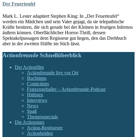
Der Feuerteufel
Mark L. Lester adaptiert Stephen King: In „Der Feuerteufel“
werden ein Mädchen und sein Vater gejagt, da sie telepathische
Kräfte besitzen, die sich gerade bei der Kleinen in feurigen Infernos
äußern können. Oberflächlicher Horror-Thrill, dessen
Spektakelpassagen dem Regisseur gut liegen, den das Drehbuch
aber in der zweiten Hälfte im Stich lässt.
Actionfreunde Schnellüberblick
Der Actionfilm
Actionfreunde live vor Ort
Buchtipps
Comictipps
Fratzengeballer – Actionfreunde-Podcast
Hitlisten
Interviews
News
Spaß
Themenspecials
Die Actionstars
Action-Regisseure
Actionhelden