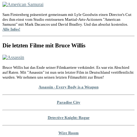
Sam Firstenberg präsentiert gemeinsam mit Lyle Goodwin einen Director's Cut
des ihm einst vom Studio entrissenen Martial-Arts-Actioners "American
Samurai" mit Mark Dacascos und David Bradley. Und das absolut kostenlos.
Alle Infos!
Die letzten Filme mit Bruce Willis
Bruce Willis hat das Ende seiner Filmkarriere verkündet. Es war ein Abschied
auf Raten. Mit "Assassin" ist nun sein letzter Film in Deutschland veröffentlicht
wurden. Wir nehmen uns seinen letzten Filmauftritt zur Brust!
Assassin - Every Body is a Weapon
Paradise City
Detective Knight: Rogue
Wire Room