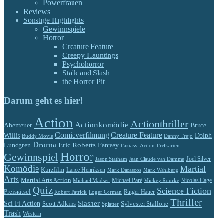
Powerfrauen
Reviews
Sonstige Highlights
Gewinnspiele
Horror
Creature Feature
Creepy Hauntings
Psychohorror
Stalk and Slash
the Horror Pit
Darum geht es hier!
Action
Actionthriller
Actionkomödie
Abenteuer
Bruce
Comicverfilmung
Creature Feature
Willis
Dolph
Buddy Movie
Danny Trejo
Drama
Eric Roberts
Lundgren
Fantasy
Fantasy-Action
Freikarten
Horror
Gewinnspiel
Jason Statham
Jean Claude van Damme
Joel Silver
Komödie
Martial
Kurzfilm
Lance Henriksen
Mark Dacascos
Mark Wahlberg
Arts
Martial Arts Action
Michael Paré
Nicolas Cage
Michael Madsen
Mickey Rourke
Quiz
Science Fiction
Preisrätsel
Rutger Hauer
Robert Patrick
Roger Corman
Thriller
Slasher
Sci Fi Action
Scott Adkins
Sylvester Stallone
Splatter
Trash
Western