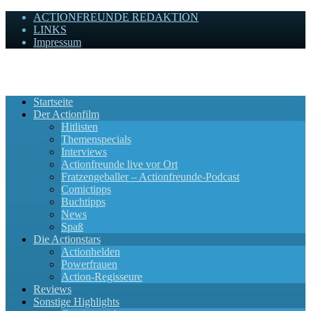
ACTIONFREUNDE REDAKTION
LINKS
Impressum
Actionfreunde
Wir zelebrieren Actionfilme, die rocken!
Startseite
Der Actionfilm
Hitlisten
Themenspecials
Interviews
Actionfreunde live vor Ort
Fratzengeballer – Actionfreunde-Podcast
Comictipps
Buchtipps
News
Spaß
Die Actionstars
Actionhelden
Powerfrauen
Action-Regisseure
Reviews
Sonstige Highlights