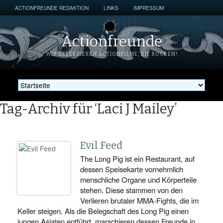
ACTIONFREUNDE REDAKTION
LINKS
IMPRESSUM
Actionfreunde
WIR ZELEBRIEREN ACTIONFILME, DIE ROCKEN!
Tag-Archiv für ‘Laci J Mailey’
Evil Feed
The Long Pig ist ein Restaurant, auf
dessen Speisekarte vornehmlich
menschliche Organe und Körperteile
stehen. Diese stammen von den
Verlieren brutaler MMA-Fights, die im
Keller steigen. Als die Belegschaft des Long Pig einen
jungen Asiaten entführt, marschieren dessen Freunde in