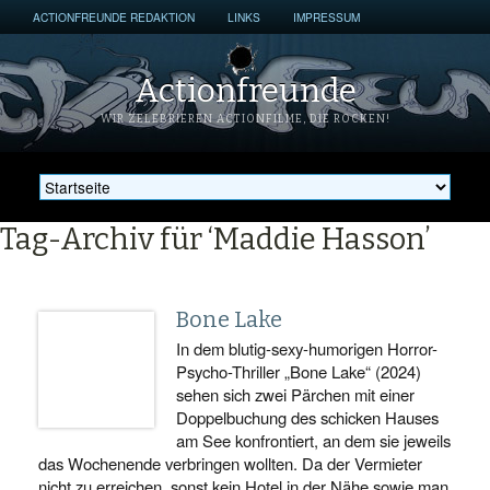
ACTIONFREUNDE REDAKTION
LINKS
IMPRESSUM
Actionfreunde
WIR ZELEBRIEREN ACTIONFILME, DIE ROCKEN!
Tag-Archiv für ‘Maddie Hasson’
Bone Lake
In dem blutig-sexy-humorigen Horror-
Psycho-Thriller „Bone Lake“ (2024)
sehen sich zwei Pärchen mit einer
Doppelbuchung des schicken Hauses
am See konfrontiert, an dem sie jeweils
das Wochenende verbringen wollten. Da der Vermieter
nicht zu erreichen, sonst kein Hotel in der Nähe sowie man