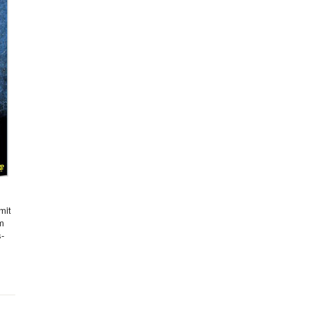
mit
hm
s-