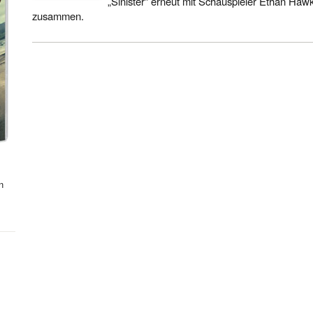
„Sinister“ erneut mit Schauspieler Ethan Ha
zusammen.
n