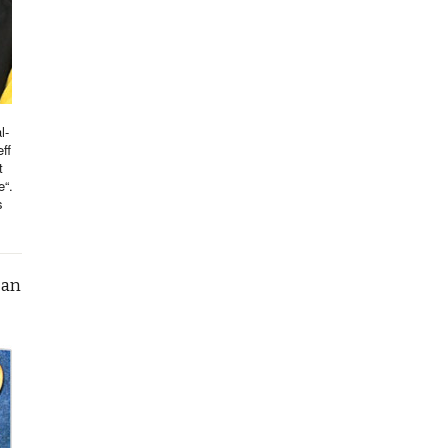
l-
ff
t
e“.
s
can