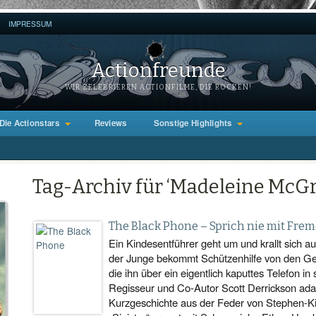
IMPRESSUM
Actionfreunde
WIR ZELEBRIEREN ACTIONFILME, DIE ROCKEN!
Die Actionstars
Reviews
Sonstige Highlights
Tag-Archiv für ‘Madeleine McG
The Black Phone – Sprich nie mit Fre
Ein Kindesentführer geht um und krallt sich a
der Junge bekommt Schützenhilfe von den Gei
die ihn über ein eigentlich kaputtes Telefon in
Regisseur und Co-Autor Scott Derrickson adap
Kurzgeschichte aus der Feder von Stephen-Ki