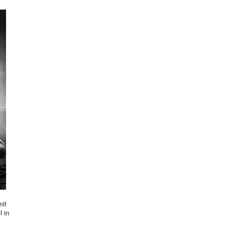
mit
l in