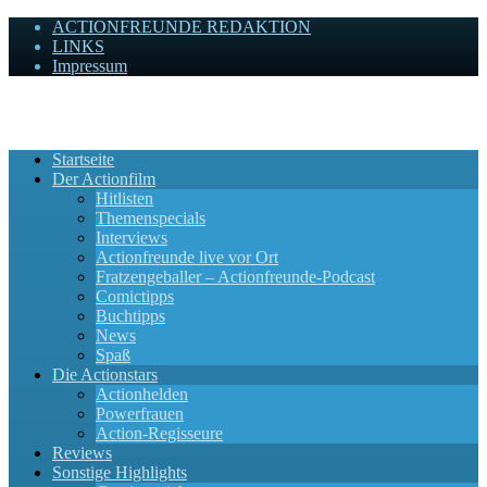
ACTIONFREUNDE REDAKTION
LINKS
Impressum
Actionfreunde
Wir zelebrieren Actionfilme, die rocken!
Startseite
Der Actionfilm
Hitlisten
Themenspecials
Interviews
Actionfreunde live vor Ort
Fratzengeballer – Actionfreunde-Podcast
Comictipps
Buchtipps
News
Spaß
Die Actionstars
Actionhelden
Powerfrauen
Action-Regisseure
Reviews
Sonstige Highlights