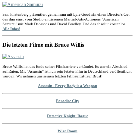
Sam Firstenberg präsentiert gemeinsam mit Lyle Goodwin einen Director's Cut
des ihm einst vom Studio entrissenen Martial-Arts-Actioners "American
Samurai" mit Mark Dacascos und David Bradley. Und das absolut kostenlos.
Alle Infos!
Die letzten Filme mit Bruce Willis
Bruce Willis hat das Ende seiner Filmkarriere verkündet. Es war ein Abschied
auf Raten. Mit "Assassin" ist nun sein letzter Film in Deutschland veröffentlicht
wurden. Wir nehmen uns seinen letzten Filmauftritt zur Brust!
Assassin - Every Body is a Weapon
Paradise City
Detective Knight: Rogue
Wire Room