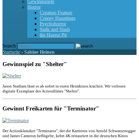
Gewinnspiele
Horror
Creature Feature
Creepy Hauntings
Psychohorror
Stalk and Slash
the Horror Pit
Search
Startseite
›
Sabine Heinen
Gewinnspiel zu "Shelter"
Jason Statham lässt es ab sofort in euren Heimkinos krachen. Wir verlosen
digitale Exemplare des Actionfilmes "Shelter".
Gewinnt Freikarten für "Terminator"
Der Actionklassiker "Terminator", der die Karrieren von Arnold Schwarzenegger
und James Cameron beflügelte, kehrt 4K-restauriert in die deutschen Kinos