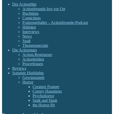
Der Actionfilm
Actionfreunde live vor Ort
Buchtipps
Comictipps
Fratzengeballer – Actionfreunde-Podcast
Hitlisten
Interviews
News
Spaß
Themenspecials
Die Actionstars
Action-Regisseure
Actionhelden
Powerfrauen
Reviews
Sonstige Highlights
Gewinnspiele
Horror
Creature Feature
Creepy Hauntings
Psychohorror
Stalk and Slash
the Horror Pit