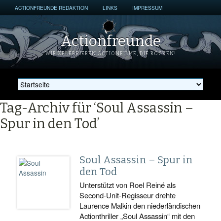
ACTIONFREUNDE REDAKTION
LINKS
IMPRESSUM
Actionfreunde
WIR ZELEBRIEREN ACTIONFILME, DIE ROCKEN!
Tag-Archiv für ‘Soul Assassin –
Spur in den Tod’
Soul Assassin – Spur in
den Tod
Unterstützt von Roel Reiné als
Second-Unit-Regisseur drehte
Laurence Malkin den niederländischen
Actionthriller „Soul Assassin“ mit den