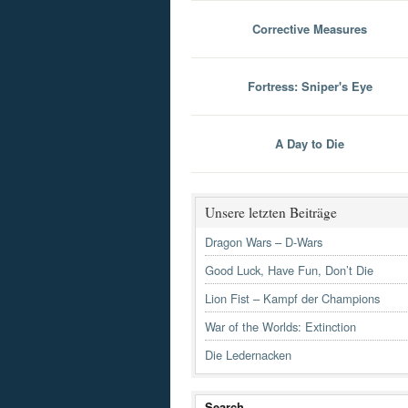
Corrective Measures
Fortress: Sniper's Eye
A Day to Die
Unsere letzten Beiträge
Dragon Wars – D-Wars
Good Luck, Have Fun, Don’t Die
Lion Fist – Kampf der Champions
War of the Worlds: Extinction
Die Ledernacken
Search