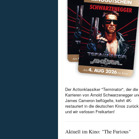
Der Actionklassiker "Terminator", der die
Karrieren von Arnold Schwarzenegger un
James Cameron beflügelte, kehrt 4K-
restauriert in die deutschen Kinos zurück
und wir verlosen Freikarten!
Aktuell im Kino: "The Furious"