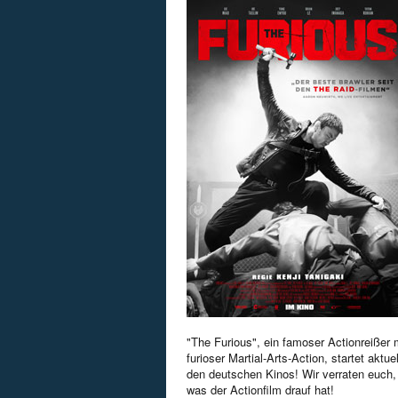
"The Furious", ein famoser Actionreißer 
furioser Martial-Arts-Action, startet aktuel
den deutschen Kinos! Wir verraten euch,
was der Actionfilm drauf hat!