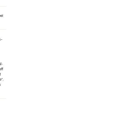
ei
s-
l-
ff
t
e“.
s