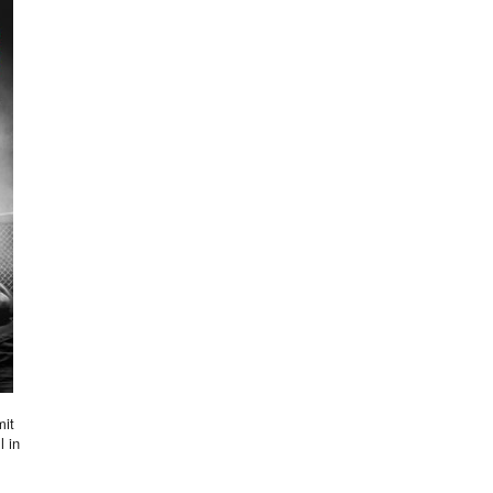
mit
l in