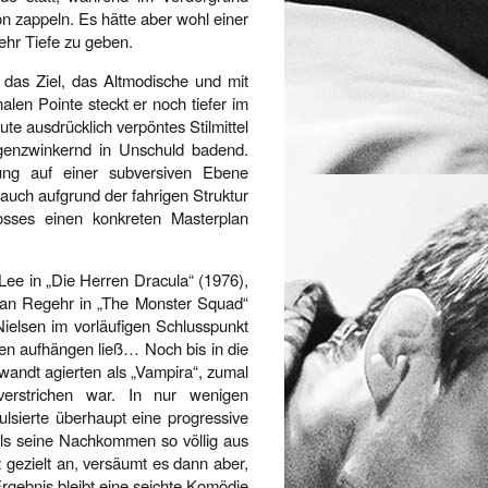
on zappeln. Es hätte aber wohl einer
ehr Tiefe zu geben.
h das Ziel, das Altmodische und mit
alen Pointe steckt er noch tiefer im
te ausdrücklich verpöntes Stilmittel
ugenzwinkernd in Unschuld badend.
llung auf einer subversiven Ebene
 auch aufgrund der fahrigen Struktur
sses einen konkreten Masterplan
 Lee in „Die Herren Dracula“ (1976),
can Regehr in „The Monster Squad“
Nielsen im vorläufigen Schlusspunkt
ben aufhängen ließ… Noch bis in die
ewandt agierten als „Vampira“, zumal
rstrichen war. In nur wenigen
lsierte überhaupt eine progressive
ls seine Nachkommen so völlig aus
z gezielt an, versäumt es dann aber,
 Ergebnis bleibt eine seichte Komödie