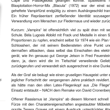
Cape und Plastikgebiss gelangen konnte. Spätestens 
Blaxploitation-Horror-Mix „Blacula“ (1972) war der einst s
geheftete Vampirfürst endgültig zu einem Aushängeschild tra
Ein früher Repräsentant zerfließender Identität sozusage
Verwandlung vom Menschen zur Fledermaus und wieder zurück
Kurzum: „Vampira“ ist offensichtlich viel zu spät dran mit s
Schule. Béla Lugosis Abbild mit Frack und Medaille in einen
Proportionen zu rupfen, erscheint selbst für 1974 wie ein Pla
Schlossherr, der mit seinem Bediensteten ohne Punkt un
dermaßen altbacken, dass selbst das Einschalten des elektr
gerät, wie ihn genauso gut George Jetson in Fred Feuerstei
dann, ja, dann wird die im Tiefschlaf verweilende Gelieb
zurückgerufen und verwandelt sich ausgerechnet in eine Dunk
Als der Graf sie beäugt wie einen gruseligen Hausgeist unter
jeglicher Fortschritt der vergangenen Jahre praktisch revidiert
d
als hätte man den ollen Latex-Fliegenkopf aus „Die Flieg
Einsatz entstaubt – NACH dem Remake von David Cronenberg
Offener Rassismus ist „Vampira“ ab diesem Moment schnell
Fürze mit den Charaktereigenschaften angestaubter Möbels
grazile Teresa Graves mit einem Ausdruck unterdrückter A