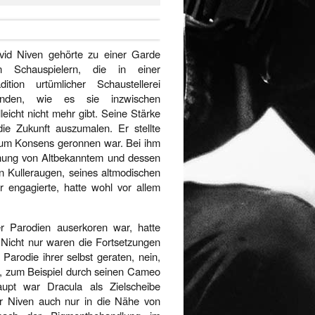
vid Niven gehörte zu einer Garde
n Schauspielern, die in einer
adition urtümlicher Schaustellerei
anden, wie es sie inzwischen
lleicht nicht mehr gibt. Seine Stärke
die Zukunft auszumalen. Er stellte
t zum Konsens geronnen war. Bei ihm
nnung von Altbekanntem und dessen
en Kulleraugen, seines altmodischen
er engagierte, hatte wohl vor allem
r Parodien auserkoren war, hatte
 Nicht nur waren die Fortsetzungen
 Parodie ihrer selbst geraten, nein,
us, zum Beispiel durch seinen Cameo
upt war Dracula als Zielscheibe
or Niven auch nur in die Nähe von