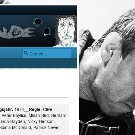
1974__
Clive
gsjahr:
Regie:
 Peter Bayliss, Minah Bird, Bernard
 Linda Hayden, Nicky Henson,
 Hoima McDonald, Patrick Newell