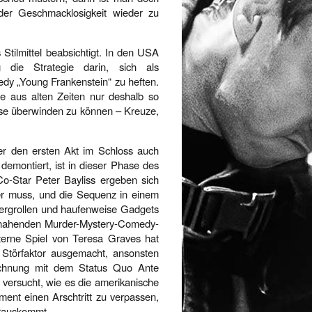
der Geschmacklosigkeit wieder zu
Stilmittel beabsichtigt. In den USA
g die Strategie darin, sich als
y „Young Frankenstein“ zu heften.
e aus alten Zeiten nur deshalb so
sse überwinden zu können – Kreuze,
r den ersten Akt im Schloss auch
 demontiert, ist in dieser Phase des
o-Star Peter Bayliss ergeben sich
ber muss, und die Sequenz in einem
nnergrollen und haufenweise Gadgets
s nahenden Murder-Mystery-Comedy-
zerne Spiel von Teresa Graves hat
 Störfaktor ausgemacht, ansonsten
rechnung mit dem Status Quo Ante
n versucht, wie es die amerikanische
ment einen Arschtritt zu verpassen,
 rauskommt.