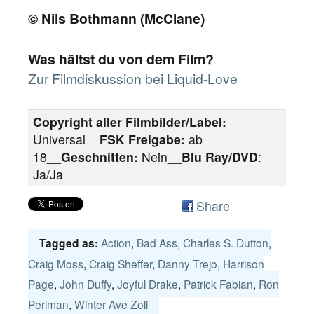
© Nils Bothmann (McClane)
Was hältst du von dem Film?
Zur Filmdiskussion bei Liquid-Love
Copyright aller Filmbilder/Label:
Universal__
FSK Freigabe:
ab
18__
Geschnitten:
Nein__
Blu Ray/DVD
:
Ja/Ja
Share
Action
,
Bad Ass
,
Charles S. Dutton
,
Tagged as:
Craig Moss
,
Craig Sheffer
,
Danny Trejo
,
Harrison
Page
,
John Duffy
,
Joyful Drake
,
Patrick Fabian
,
Ron
Perlman
,
Winter Ave Zoli