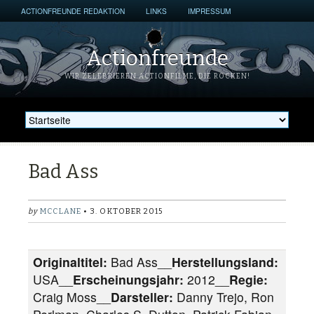
ACTIONFREUNDE REDAKTION
LINKS
IMPRESSUM
Actionfreunde
WIR ZELEBRIEREN ACTIONFILME, DIE ROCKEN!
Bad Ass
by
MCCLANE
• 3. OKTOBER 2015
Originaltitel:
Bad Ass__
Herstellungsland:
USA__
Erscheinungsjahr:
2012__
Regie:
Craig Moss__
Darsteller:
Danny Trejo, Ron