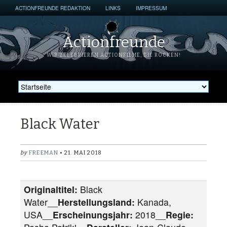
ACTIONFREUNDE REDAKTION
LINKS
IMPRESSUM
Actionfreunde
WIR ZELEBRIEREN ACTIONFILME, DIE ROCKEN!
Black Water
by
FREEMAN
• 21. MAI 2018
Originaltitel:
Black
Water__
Herstellungsland:
Kanada,
USA__
Erscheinungsjahr:
2018__
Regie: