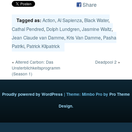
Share
Action
,
Al Sapienza
,
Black Water
,
Tagged as:
Cathal Pendred
,
Dolph Lundgren
,
Jasmine Waltz
,
Jean Claude van Damme
,
Kris Van Damme
,
Pasha
Patriki
,
Patrick Kilpatrick
«
Altered Carbon: Das
Deadpool 2
»
Unsterblichkeitsprogramm
(Season 1)
Proudly powered by WordPress
|
Theme: Mimbo Pro by
Pro Theme
Design
.