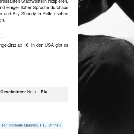
teressanten Stadtwestern rezipieren,
nd einiger flotter Sprüche durchaus
n und Ally Sheedy in Rollen sehen
en.
ungekürzt ab 16. In den USA gibt es
_
Nein__
Geschnitten:
Blu
lson
,
Michelle Manning
,
Paul Winfield
,