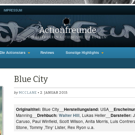
IMPRESSUM
Actionfreunde
WIR ZELEBRIEREN ACTIONFILME, DIE ROCKEN!
Die Actionstars
Reviews
Sonstige Highlights
Blue City
by
MCCLANE
• 2. JANUAR 2015
Blue City__
USA__
Originaltitel:
Herstellungsland:
Erscheinun
Manning__
, Lukas Heller__
J
Drehbuch:
Walter Hill
Darsteller:
Caruso, Paul Winfield, Scott Wilson, Anita Morris, Luis Contre
Stone, Tommy ‚Tiny‘ Lister, Rex Ryon u.a.