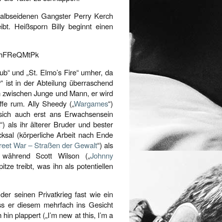
n halbseidenen Gangster Perry Kerch
ibt. Heißsporn Billy beginnt einen
NNhFReQMtPk
ub“ und „St. Elmo’s Fire“ umher, da
y“ ist in der Abteilung überraschend
rn zwischen Junge und Mann, er wird
ffe rum. Ally Sheedy („
Wargames
“)
sich auch erst ans Erwachsensein
“) als ihr älterer Bruder und bester
cksal (körperliche Arbeit nach Ende
reet War – Straßen der Gewalt
“) als
b, während Scott Wilson („
Johnny
tze treibt, was ihn als potentiellen
der seinen Privatkrieg fast wie ein
s er diesem mehrfach ins Gesicht
in plappert („I’m new at this, I’m a