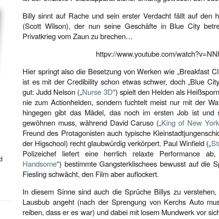
Billy sinnt auf Rache und sein erster Verdacht fällt auf de
(Scott Wilson), der nun seine Geschäfte in Blue City betre
Privatkrieg vom Zaun zu brechen…
httpv://www.youtube.com/watch?v=
Hier springt also die Besetzung von Werken wie „Breakfast Cl
ist es mit der Credibility schon etwas schwer, doch „Blue Cit
gut: Judd Nelson („
Nurse 3D
“) spielt den Helden als Heißspo
nie zum Actionhelden, sondern fuchtelt meist nur mit der Wa
hingegen gibt das Mädel, das noch im ersten Job ist und 
gewöhnen muss, während David Caruso („
King of New York
Freund des Protagonisten auch typische Kleinstadtjungenschi
der Higschool) recht glaubwürdig verkörpert. Paul Winfield („
St
Polizeichef liefert eine herrlich relaxte Performance a
d
Handsome
“) bestimmte Gangsterklischees bewusst auf die Spi
Fiesling schwächt, den Film aber auflockert.
In diesem Sinne sind auch die Sprüche Billys zu verstehen, 
Lausbub angeht (nach der Sprengung von Kerchs Auto mus
reiben, dass er es war) und dabei mit losem Mundwerk vor sich h