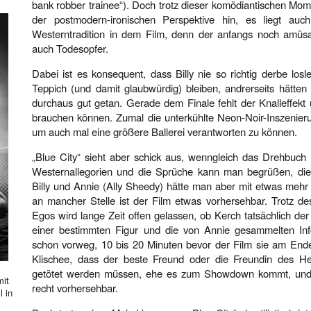
bank robber trainee“). Doch trotz dieser komödiantischen Momen
der postmodern-ironischen Perspektive hin, es liegt au
Westerntradition in dem Film, denn der anfangs noch amüsan
auch Todesopfer.
Dabei ist es konsequent, dass Billy nie so richtig derbe los
Teppich (und damit glaubwürdig) bleiben, andrerseits hätte
durchaus gut getan. Gerade dem Finale fehlt der Knalleffekt
brauchen können. Zumal die unterkühlte Neon-Noir-Inszenieru
um auch mal eine größere Ballerei verantworten zu können.
„Blue City“ sieht aber schick aus, wenngleich das Drehbuch n
Westernallegorien und die Sprüche kann man begrüßen, die
Billy und Annie (Ally Sheedy) hätte man aber mit etwas mehr
an mancher Stelle ist der Film etwas vorhersehbar. Trotz de
Egos wird lange Zeit offen gelassen, ob Kerch tatsächlich de
einer bestimmten Figur und die von Annie gesammelten In
schon vorweg, 10 bis 20 Minuten bevor der Film sie am Ende 
Klischee, dass der beste Freund oder die Freundin des Hel
getötet werden müssen, ehe es zum Showdown kommt, und 
mit
recht vorhersehbar.
l in