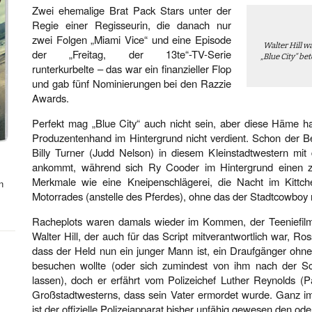
Zwei ehemalige Brat Pack Stars unter der
Regie einer Regisseurin, die danach nur
zwei Folgen „Miami Vice“ und eine Episode
Walter Hill 
der „Freitag, der 13te“-TV-Serie
„Blue City“ be
runterkurbelte – das war ein finanzieller Flop
und gab fünf Nominierungen bei den Razzie
Awards.
Perfekt mag „Blue City“ auch nicht sein, aber diese Häme hat
Produzentenhand im Hintergrund nicht verdient. Schon der Be
Billy Turner (Judd Nelson) in diesem Kleinstadtwestern mit
ankommt, während sich Ry Cooder im Hintergrund einen zur
Merkmale wie eine Kneipenschlägerei, die Nacht im Kitt
n
Motorrades (anstelle des Pferdes), ohne das der Stadtcowboy 
Racheplots waren damals wieder im Kommen, der Teeniefilm 
Walter Hill, der auch für das Script mitverantwortlich war,
dass der Held nun ein junger Mann ist, ein Draufgänger ohne
besuchen wollte (oder sich zumindest von ihm nach der S
lassen), doch er erfährt vom Polizeichef Luther Reynolds (P
Großstadtwesterns, dass sein Vater ermordet wurde. Ganz im
ist der offizielle Polizeiapparat bisher unfähig gewesen den od