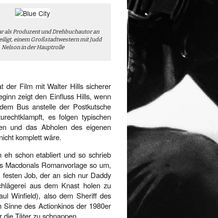
war als Produzent und Drehbuchautor an
teiligt, einem Großstadtwestern mit Judd
Nelson in der Hauptrolle
 der Film mit Walter Hills sicherer
ginn zeigt den Einfluss Hills, wenn
 dem Bus anstelle der Postkutsche
echtklampft, es folgen typischen
chen und das Abholen des eigenen
nicht komplett wäre.
eh schon etabliert und so schrieb
 Ross Macdonals Romanvorlage so um,
 festen Job, der an sich nur Daddy
chlägerei aus dem Knast holen zu
aul Winfield), also dem Sheriff des
 Sinne des Actionkinos der 1980er
er die Täter zu schnappen.