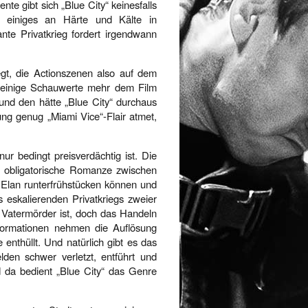
te gibt sich „Blue City“ keinesfalls
ch einiges an Härte und Kälte in
te Privatkrieg fordert irgendwann
legt, die Actionszenen also auf dem
n einige Schauwerte mehr dem Film
 und den hätte „Blue City“ durchaus
ng genug „Miami Vice“-Flair atmet,
ur bedingt preisverdächtig ist. Die
 obligatorische Romanze zwischen
 Elan runterfrühstücken können und
s eskalierenden Privatkriegs zweier
r Vatermörder ist, doch das Handeln
formationen nehmen die Auflösung
enthüllt. Und natürlich gibt es das
den schwer verletzt, entführt und
da bedient „Blue City“ das Genre