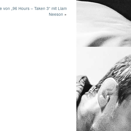
e von „96 Hours – Taken 3“ mit Liam
Neeson
»