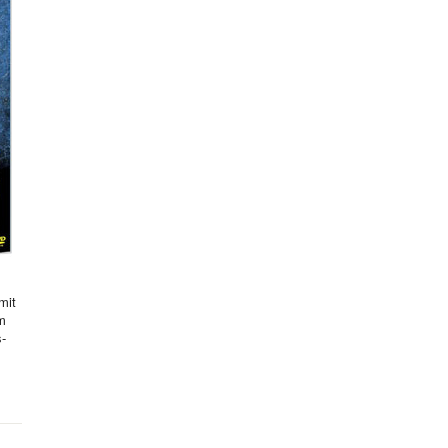
mit
hm
s-