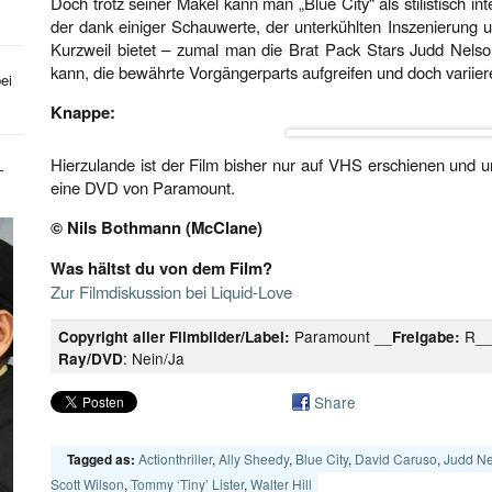
Doch trotz seiner Makel kann man „Blue City“ als stilistisch in
der dank einiger Schauwerte, der unterkühlten Inszenierung u
Kurzweil bietet – zumal man die Brat Pack Stars Judd Nelso
kann, die bewährte Vorgängerparts aufgreifen und doch variier
ei
Knappe:
Hierzulande ist der Film bisher nur auf VHS erschienen und 
-
eine DVD von Paramount.
© Nils Bothmann (McClane)
Was hältst du von dem Film?
Zur Filmdiskussion bei Liquid-Love
Paramount __
R_
Copyright aller Filmbilder/Label:
Freigabe:
: Nein/Ja
Ray/DVD
Share
Actionthriller
,
Ally Sheedy
,
Blue City
,
David Caruso
,
Judd Ne
Tagged as:
Scott Wilson
,
Tommy ‘Tiny’ Lister
,
Walter Hill