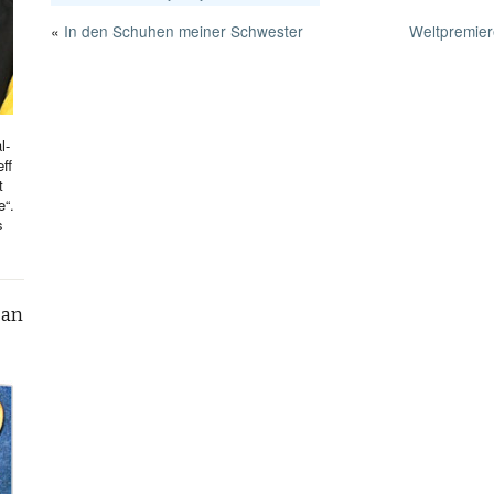
«
In den Schuhen meiner Schwester
Weltpremier
l-
ff
t
e“.
s
can