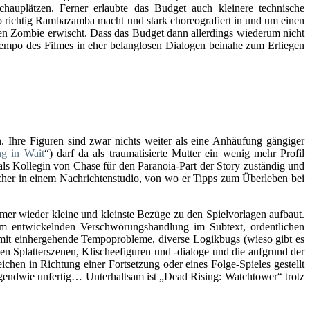
hauplätzen. Ferner erlaubte das Budget auch kleinere technische
 richtig Rambazamba macht und stark choreografiert in und um einen
en Zombie erwischt. Dass das Budget dann allerdings wiederum nicht
empo des Filmes in eher belanglosen Dialogen beinahe zum Erliegen
. Ihre Figuren sind zwar nichts weiter als eine Anhäufung gängiger
ng in Wait
“) darf da als traumatisierte Mutter ein wenig mehr Profil
als Kollegin von Chase für den Paranoia-Part der Story zuständig und
olcher in einem Nachrichtenstudio, von wo er Tipps zum Überleben bei
mmer wieder kleine und kleinste Bezüge zu den Spielvorlagen aufbaut.
m entwickelnden Verschwörungshandlung im Subtext, ordentlichen
damit einhergehende Tempoprobleme, diverse Logikbugs (wieso gibt es
Splatterszenen, Klischeefiguren und -dialoge und die aufgrund der
chen in Richtung einer Fortsetzung oder eines Folge-Spieles gestellt
irgendwie unfertig… Unterhaltsam ist „Dead Rising: Watchtower“ trotz