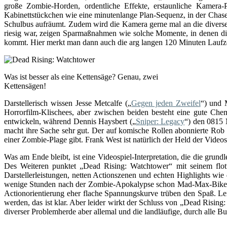
große Zombie-Horden, ordentliche Effekte, erstaunliche Kamera-
Kabinettstückchen wie eine minutenlange Plan-Sequenz, in der Chas
Schulbus aufräumt. Zudem wird die Kamera gerne mal an die diverse
riesig war, zeigen Sparmaßnahmen wie solche Momente, in denen di
kommt. Hier merkt man dann auch die arg langen 120 Minuten Laufzei
Was ist besser als eine Kettensäge? Genau, zwei
Kettensägen!
Darstellerisch wissen Jesse Metcalfe („
Gegen jeden Zweifel
“) und 
Horrorfilm-Klischees, aber zwischen beiden besteht eine gute Chem
entwickeln, während Dennis Haysbert („
Sniper: Legacy
“) den 0815 
macht ihre Sache sehr gut. Der auf komische Rollen abonnierte Rob 
einer Zombie-Plage gibt. Frank West ist natürlich der Held der Video
Was am Ende bleibt, ist eine Videospiel-Interpretation, die die gru
Des Weiteren punktet „Dead Rising: Watchtower“ mit seinem flo
Darstellerleistungen, netten Actionszenen und echten Highlights wi
wenige Stunden nach der Zombie-Apokalypse schon Mad-Max-Bikergan
Actionorientierung eher flache Spannungskurve trüben den Spaß. Leid
werden, das ist klar. Aber leider wirkt der Schluss von „Dead Risin
diverser Problemherde aber allemal und die landläufige, durch alle 