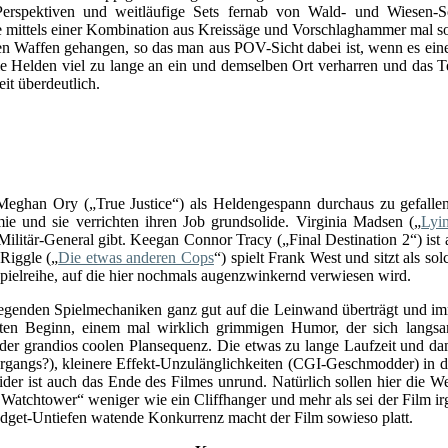
Perspektiven und weitläufige Sets fernab von Wald- und Wiesen-Sc
e mittels einer Kombination aus Kreissäge und Vorschlaghammer mal so
n Waffen gehangen, so das man aus POV-Sicht dabei ist, wenn es ein
e Helden viel zu lange an ein und demselben Ort verharren und das T
t überdeutlich.
Meghan Ory („True Justice“) als Heldengespann durchaus zu gefallen
ie und sie verrichten ihren Job grundsolide. Virginia Madsen („
Lyi
Militär-General gibt. Keegan Connor Tracy („Final Destination 2“) ist 
Riggle („
Die etwas anderen Cops
“) spielt Frank West und sitzt als s
spielreihe, auf die hier nochmals augenzwinkernd verwiesen wird.
ndlegenden Spielmechaniken ganz gut auf die Leinwand überträgt und i
tten Beginn, einem mal wirklich grimmigen Humor, der sich langsa
e der grandios coolen Plansequenz. Die etwas zu lange Laufzeit und 
gs?), kleinere Effekt-Unzulänglichkeiten (CGI-Geschmodder) in den 
er ist auch das Ende des Filmes unrund. Natürlich sollen hier die Wei
g: Watchtower“ weniger wie ein Cliffhanger und mehr als sei der Film 
Budget-Untiefen watende Konkurrenz macht der Film sowieso platt.