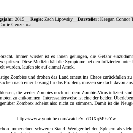
gsjahr:
2015__
Regie:
Zach Lipovsky__
Darsteller:
Keegan Connor Tr
arrie Genzel u.a.
bracht. Immer wieder ist es ihnen gelungen, die Gefahr einzudäm
 spritzen. Diese Medizin hält die Symptome bei den Infizierten unter 
elt wurden, laufen sie auf einmal Amok.
tige Zombies und drohen das Land erneut ins Chaos zurückfallen zu las
nd suchen nach einer Lösung für das Problem, müssen sie doch davon a
lossen, die weder Zombies noch mit dem Zombie-Virus infiziert sind. 
oten zu entkommen. Interessanterweise ist eine der beiden Überlebend
genüber Zombrex scheint also nicht zu stimmen. Damit ist die Neugie
httpv://www.youtube.com/watch?v=r7OXqM9srYw
chon immer einen schweren Stand. Weniger bei den Spielern als viel