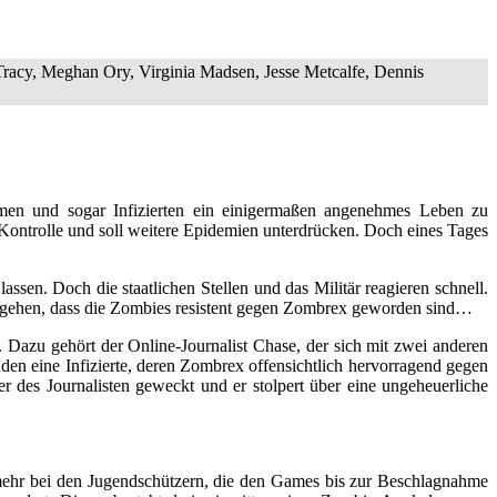
acy, Meghan Ory, Virginia Madsen, Jesse Metcalfe, Dennis
men und sogar Infizierten ein einigermaßen angenehmes Leben zu
Kontrolle und soll weitere Epidemien unterdrücken. Doch eines Tages
sen. Doch die staatlichen Stellen und das Militär reagieren schnell.
usgehen, dass die Zombies resistent gegen Zombrex geworden sind…
Dazu gehört der Online-Journalist Chase, der sich mit zwei anderen
en eine Infizierte, deren Zombrex offensichtlich hervorragend gegen
r des Journalisten geweckt und er stolpert über eine ungeheuerliche
mehr bei den Jugendschützern, die den Games bis zur Beschlagnahme