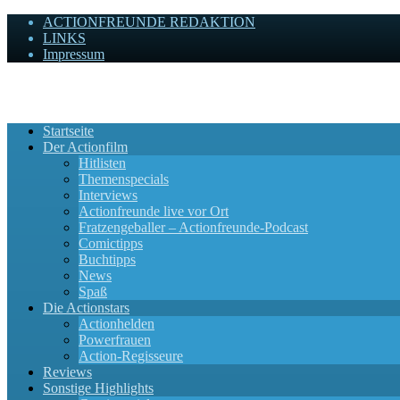
ACTIONFREUNDE REDAKTION
LINKS
Impressum
Actionfreunde
Wir zelebrieren Actionfilme, die rocken!
Startseite
Der Actionfilm
Hitlisten
Themenspecials
Interviews
Actionfreunde live vor Ort
Fratzengeballer – Actionfreunde-Podcast
Comictipps
Buchtipps
News
Spaß
Die Actionstars
Actionhelden
Powerfrauen
Action-Regisseure
Reviews
Sonstige Highlights