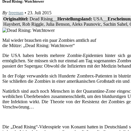
Dead Rising: Watchtower
By
freeman
• 23. Juli 2015
Originaltitel:
Dead Rising__
Herstellungsland:
USA__
Erscheinun
Haysbert, Rob Riggle, Julia Benson, Aleks Paunovic, Sachin Sahel, C
Mal wieder brauchen ein paar Zombies amtlich auf
die Mütze: „Dead Rising: Watchtower“
Die USA haben bereits mehrere Zombie-Epidemien hinter sich ge
ermöglichen. Sie müssen sich nur einmal am Tag sogenanntes Zombrex
passiert der Supergau: Obwohl die Infizierten mit der Medizin behand
In der Folge verwandeln sich Hunderte Zombrex-Patienten in blutrüns
Sie schließen die Zombies in einer amerikanischen Großstadt ein u
Natürlich sind auch noch Menschen in der Quarantäne-Zone eingesch
weiblichen Überlebenden zusammenschließt, um den blutdurstigen Unt
ihre Infektion wirkt. Die Theorie von der Resistenz der Zombies ge
Verschwörung…
Die „Dead Rising“-Videospiele von Konami hatten in Deutschland s