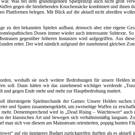
 war. Was bei dem grundlegenden Spielprinzip auch nicht groß verwu
fen gegen die hirnliebenden Knochensäcke kombiniert und ihnen dami
en Plattformen belegen. Mit Blick auf die aktuell nicht abreißen wo
 zu den bekannten Spielen aufbaut, dennoch aber eine eigene Geschi
in homöopathischen Dosen immer wieder auch interessante Subtexte. So
isstrauen gegenüber höheren Instanzen wird aufgegriffen. Aus diesem 
unden rettet. Der wird nämlich aufgrund der zunehmend gleichen Zombi
orden, weshalb sie noch weitere Bedrohungen für unsere Helden ins
ieren soll. Dann hätten wir das zunehmend wichtiger werdende „Trau
llt und gegen Ende mehr und mehr zur Hauptbedrohung mutiert.
voll übersteigerte Spielmechanik der Games: Unsere Helden suchen 
werter und Spaten zusammengeklebt, um zweiseitige Waffen zu erschaf
 mehr. Dementsprechend wird in „Dead Rising – Watchtower“ auch ni
von der klassischen Art und bewegen sich verhältnismäßig langsam. Z
f man sich von diesem am Mainstream orientierten, poppig bunten Film 
htower“ auf ein üppigeres Budget zurückgreifen durften als es aktuell