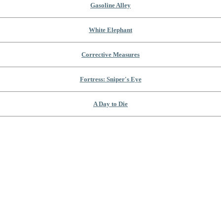
Gasoline Alley
White Elephant
Corrective Measures
Fortress: Sniper's Eye
A Day to Die