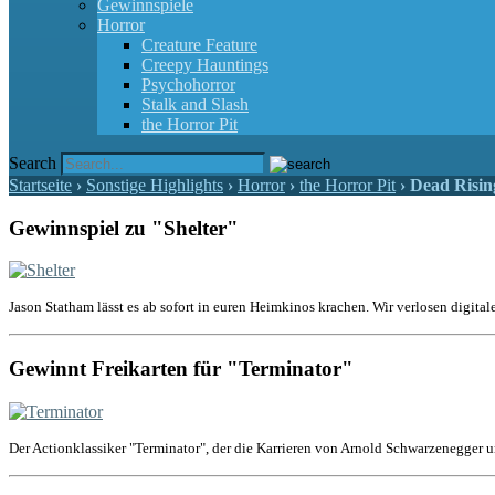
Gewinnspiele
Horror
Creature Feature
Creepy Hauntings
Psychohorror
Stalk and Slash
the Horror Pit
Search
Startseite
›
Sonstige Highlights
›
Horror
›
the Horror Pit
›
Dead Risin
Gewinnspiel zu "Shelter"
Jason Statham lässt es ab sofort in euren Heimkinos krachen. Wir verlosen digital
Gewinnt Freikarten für "Terminator"
Der Actionklassiker "Terminator", der die Karrieren von Arnold Schwarzenegger u