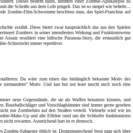
ndert. Dieses besteht darin, inmitten einer Zombie-Apokalypse zu
t die Scheiße aus dem Leib prügelt. Das ist so simpel wie beliebt…
llende Zombie-Film-Schwemme beschloss man, das Spiel-Franchise auf
chte erzählt. Diese bietet zwar hauptsächlich das aus den Spielen
 erinnert Zombrex in seiner intendierten Wirkung und Funktionsweise
Ansatz resultiert eine hübsche Paranoia-Story, die erstaunlich gut
e-Schnetzelei immer repetitiver.
tallieren: Da wäre zum einen das hinlänglich bekannte Motiv des
e niemandem“ Motiv. Und last but not least taucht auch noch eine
immer neue Gegenstände, die sie als Waffen benutzen können, und
fen. Baseballschläger und Vorschlaghämmer sind immer gerne gesehen
cht nur Zombiehirn auf den Straßen verteilt. Vielmehr wird wie im
ombie-Make-Up und alle Effekte rund um die Schlurfer funktionieren
nicht erwarten. Ausreichend hart ist er dennoch.
 im Zombie-Subgenre üblich ist. Dementsprechend freut man sich über