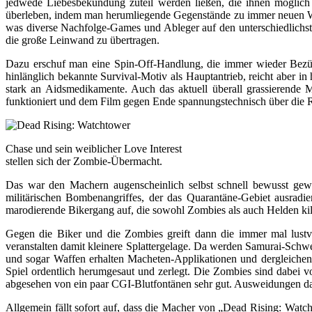
jedwede Liebesbekundung zuteil werden ließen, die ihnen möglich
überleben, indem man herumliegende Gegenstände zu immer neuen Waf
was diverse Nachfolge-Games und Ableger auf den unterschiedlichst
die große Leinwand zu übertragen.
Dazu erschuf man eine Spin-Off-Handlung, die immer wieder Bezüge
hinlänglich bekannte Survival-Motiv als Hauptantrieb, reicht aber 
stark an Aidsmedikamente. Auch das aktuell überall grassierende M
funktioniert und dem Film gegen Ende spannungstechnisch über die R
Chase und sein weiblicher Love Interest
stellen sich der Zombie-Übermacht.
Das war den Machern augenscheinlich selbst schnell bewusst gew
militärischen Bombenangriffes, der das Quarantäne-Gebiet ausrad
marodierende Bikergang auf, die sowohl Zombies als auch Helden ki
Gegen die Biker und die Zombies greift dann die immer mal lust
veranstalten damit kleinere Splattergelage. Da werden Samurai-Sch
und sogar Waffen erhalten Macheten-Applikationen und dergleichen
Spiel ordentlich herumgesaut und zerlegt. Die Zombies sind dabei 
abgesehen von ein paar CGI-Blutfontänen sehr gut. Ausweidungen dar
Allgemein fällt sofort auf, dass die Macher von „Dead Rising: Watc