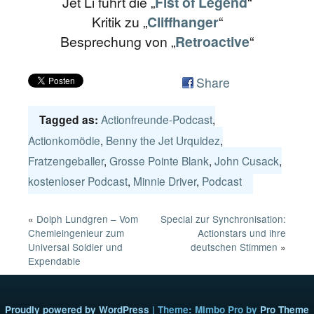
Jet Li führt die „
Fist of Legend
“
Kritik zu „
Cliffhanger
“
Besprechung von „
Retroactive
“
Share
Actionfreunde-Podcast
,
Tagged as:
Actionkomödie
,
Benny the Jet Urquidez
,
Fratzengeballer
,
Grosse Pointe Blank
,
John Cusack
,
kostenloser Podcast
,
Minnie Driver
,
Podcast
«
Dolph Lundgren – Vom
Special zur Synchronisation:
Chemieingenieur zum
Actionstars und ihre
Universal Soldier und
deutschen Stimmen
»
Expendable
Proudly powered by WordPress
|
Theme: Mimbo Pro by
Pro Theme