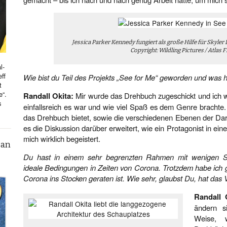
Jessica Parker Kennedy fungiert als große Hilfe für Skyler
Copyright: Wildling Pictures / Atlas F
l-
ff
Wie bist du Teil des Projekts „See for Me“ geworden und was 
t
e“.
Randall Okita:
Mir wurde das Drehbuch zugeschickt und ich wa
s
einfallsreich es war und wie viel Spaß es dem Genre brachte.
das Drehbuch bietet, sowie die verschiedenen Ebenen der Dar
es die Diskussion darüber erweitert, wie ein Protagonist in e
mich wirklich begeistert.
can
Du hast in einem sehr begrenzten Rahmen mit wenigen Scha
ideale Bedingungen in Zeiten von Corona. Trotzdem habe ich 
Corona ins Stocken geraten ist. Wie sehr, glaubst Du, hat das
Randall 
ändern s
Weise, 