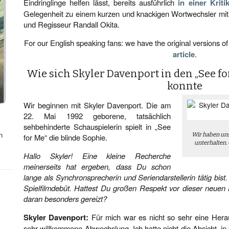
Eindringlinge helfen lässt, bereits ausführlich
in einer Kriti
Gelegenheit zu einem kurzen und knackigen Wortwechsler mit 
und Regisseur Randall Okita.
For our English speaking fans: we have the original versions of
article
.
Wie sich Skyler Davenport in den „See f
konnte
Wir beginnen mit Skyler Davenport. Die am
22. Mai 1992 geborene, tatsächlich
sehbehinderte Schauspielerin spielt in „See
n
Wir haben uns
for Me“ die blinde Sophie.
unterhalten. 
Hallo Skyler! Eine kleine Recherche
meinerseits hat ergeben, dass Du schon
lange als Synchronsprecherin und Seriendarstellerin tätig bist
Spielfilmdebüt. Hattest Du großen Respekt vor dieser neuen
daran besonders gereizt?
Skyler Davenport:
Für mich war es nicht so sehr eine Hera
sehr willkommene Abwechslung. Ich hatte nicht die Absicht, in