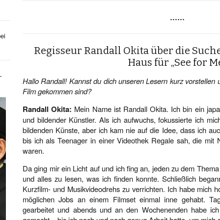
……
ei
Regisseur Randall Okita über die Suc
Haus für „See for M
-
Hallo Randall! Kannst du dich unseren Lesern kurz vorstellen 
Film gekommen sind?
Randall Okita:
Mein Name ist Randall Okita. Ich bin ein japa
und bildender Künstler. Als ich aufwuchs, fokussierte ich m
bildenden Künste, aber ich kam nie auf die Idee, dass ich a
bis ich als Teenager in einer Videothek Regale sah, die mit
waren.
Da ging mir ein Licht auf und ich fing an, jeden zu dem Thema
und alles zu lesen, was ich finden konnte. Schließlich begann
Kurzfilm- und Musikvideodrehs zu verrichten. Ich habe mich 
möglichen Jobs an einem Filmset einmal inne gehabt. Ta
gearbeitet und abends und an den Wochenenden habe ich 
gemacht – bis ich nach und nach genug Arbeit hatte, um mich s