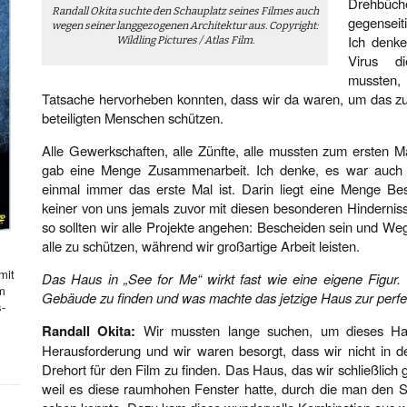
Drehbüch
Randall Okita suchte den Schauplatz seines Filmes auch
gegenseit
wegen seiner langgezogenen Architektur aus. Copyright:
Ich denke
Wildling Pictures / Atlas Film.
Virus d
mussten
Tatsache hervorheben konnten, dass wir da waren, um das zu 
beteiligten Menschen schützen.
Alle Gewerkschaften, alle Zünfte, alle mussten zum ersten M
gab eine Menge Zusammenarbeit. Ich denke, es war auch 
einmal immer das erste Mal ist. Darin liegt eine Menge Bes
keiner von uns jemals zuvor mit diesen besonderen Hinderniss
so sollten wir alle Projekte angehen: Bescheiden sein und W
alle zu schützen, während wir großartige Arbeit leisten.
mit
Das Haus in „See for Me“ wirkt fast wie eine eigene Figur. 
hm
Gebäude zu finden und was machte das jetzige Haus zur perfek
s-
Randall Okita:
Wir mussten lange suchen, um dieses Hau
Herausforderung und wir waren besorgt, dass wir nicht in d
Drehort für den Film zu finden. Das Haus, das wir schließlich
weil es diese raumhohen Fenster hatte, durch die man den S