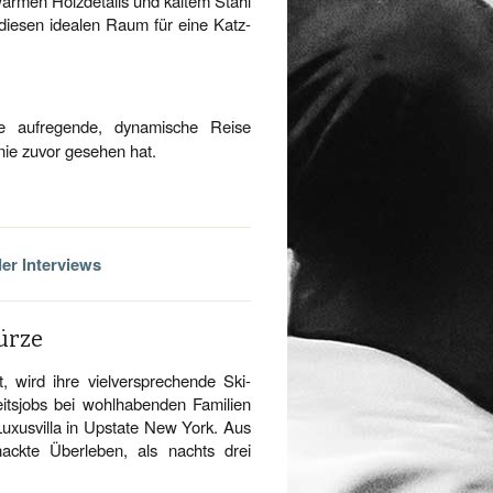
armen Holzdetails und kaltem Stahl
diesen idealen Raum für eine Katz-
ufregende, dynamische Reise
ie zuvor gesehen hat.
der Interviews
Kürze
t, wird ihre vielversprechende Ski-
eitsjobs bei wohlhabenden Familien
 Luxusvilla in Upstate New York. Aus
ackte Überleben, als nachts drei