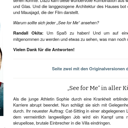
sehen konnte. Dazu kam diese wundervolle Kombination aus w
und Glas. Und die langgezogene Architektur des Hauses bot 
und Mausjagd, die der Film darstellt.
Warum sollte sich jeder „See for Me“ ansehen?
Randall Okita:
Um Spaß zu haben! Und um auf eine a
mitgenommen zu werden und etwas zu sehen, was man noch n
Vielen Dank für die Antworten!
Seite zwei mit den Originalversionen 
„See for Me“ in aller 
Als die junge Athletin Sophie durch eine Krankheit erblinde
Karriere abrupt beendet. Nun schlägt sie sich mit Gelegenh
durch. Ihr neuester Auftrag: Cat-Sitting in einer abgelegenen
dem vermeintlich langweiligen Job wird ein Kampf ums n
skrupellose, brutale Einbrecher in die Villa eindringen.