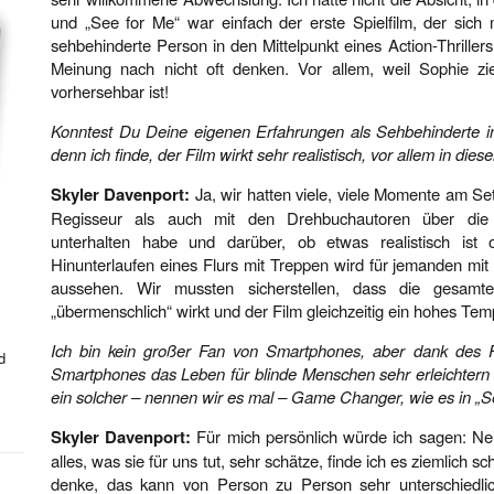
und „See for Me“ war einfach der erste Spielfilm, der sich m
sehbehinderte Person in den Mittelpunkt eines Action-Thriller
Meinung nach nicht oft denken. Vor allem, weil Sophie z
vorhersehbar ist!
Konntest Du Deine eigenen Erfahrungen als Sehbehinderte in
denn ich finde, der Film wirkt sehr realistisch, vor allem in d
Skyler Davenport:
Ja, wir hatten viele, viele Momente am Se
Regisseur als auch mit den Drehbuchautoren über die 
unterhalten habe und darüber, ob etwas realistisch ist o
Hinunterlaufen eines Flurs mit Treppen wird für jemanden mi
aussehen. Wir mussten sicherstellen, dass die gesamte
„übermenschlich“ wirkt und der Film gleichzeitig ein hohes Tem
Ich bin kein großer Fan von Smartphones, aber dank des F
d
Smartphones das Leben für blinde Menschen sehr erleichtern
ein solcher – nennen wir es mal – Game Changer, wie es in „Se
Skyler Davenport:
Für mich persönlich würde ich sagen: Ne
alles, was sie für uns tut, sehr schätze, finde ich es ziemlich s
denke, das kann von Person zu Person sehr unterschiedlic