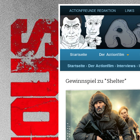
ACTIONFREUNDE REDAKTION
LINKS
Startseite
Der Actionfilm
Startseite
›
Der Actionfilm
›
Interviews
›
Gewinnspiel zu "Shelter"