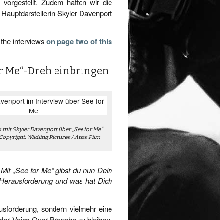
k
vorgestellt. Zudem hatten wir die
Hauptdarstellerin Skyler Davenport
 the interviews
on page two of this
or Me“-Dreh einbringen
 mit Skyler Davenport über „See for Me“
Copyright: Wildling Pictures / Atlas Film
. Mit „See for Me“ gibst du nun Dein
 Herausforderung und was hat Dich
usforderung, sondern vielmehr eine
 der Voice-Over-Branche zu bleiben,