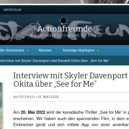
IMPRESSUM
Actionfreunde
WIR ZELEBRIEREN ACTIONFILME, DIE ROCKEN!
Die Actionstars
Reviews
Sonstige Highlights
Interview mit Skyler Davenport und Randall Okita über „See for Me“
Interview mit Skyler Davenport
Okita über „See for Me“
by
FREEMAN
• 11. MAI 2022
Am
20. Mai 2022
wird der kanadische Thriller „See for Me“ in
erscheinen. Wir haben euch den spannenden Film, in dem ein
Einbrecher gerät und sich mittels App von einer amerikan