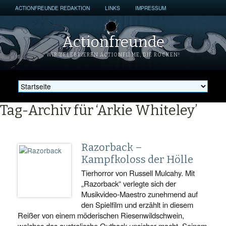
ACTIONFREUNDE REDAKTION
LINKS
IMPRESSUM
Actionfreunde
WIR ZELEBRIEREN ACTIONFILME, DIE ROCKEN!
Tag-Archiv für ‘Arkie Whiteley’
Razorback –
Kampfkoloss der Hölle
Tierhorror von Russell Mulcahy. Mit
„Razorback“ verlegte sich der
Musikvideo-Maestro zunehmend auf
den Spielfilm und erzählt in diesem
Reißer von einem möderischen Riesenwildschwein,
welches das australische Outback unsicher macht. Seinem