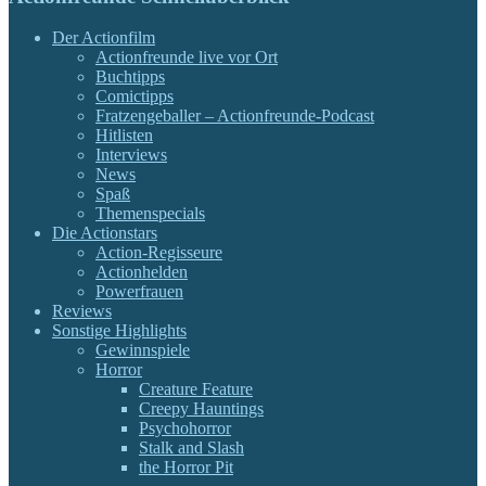
Der Actionfilm
Actionfreunde live vor Ort
Buchtipps
Comictipps
Fratzengeballer – Actionfreunde-Podcast
Hitlisten
Interviews
News
Spaß
Themenspecials
Die Actionstars
Action-Regisseure
Actionhelden
Powerfrauen
Reviews
Sonstige Highlights
Gewinnspiele
Horror
Creature Feature
Creepy Hauntings
Psychohorror
Stalk and Slash
the Horror Pit