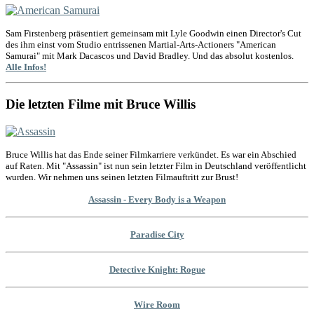
Sam Firstenberg präsentiert gemeinsam mit Lyle Goodwin einen Director's Cut
des ihm einst vom Studio entrissenen Martial-Arts-Actioners "American
Samurai" mit Mark Dacascos und David Bradley. Und das absolut kostenlos.
Alle Infos!
Die letzten Filme mit Bruce Willis
Bruce Willis hat das Ende seiner Filmkarriere verkündet. Es war ein Abschied
auf Raten. Mit "Assassin" ist nun sein letzter Film in Deutschland veröffentlicht
wurden. Wir nehmen uns seinen letzten Filmauftritt zur Brust!
Assassin - Every Body is a Weapon
Paradise City
Detective Knight: Rogue
Wire Room