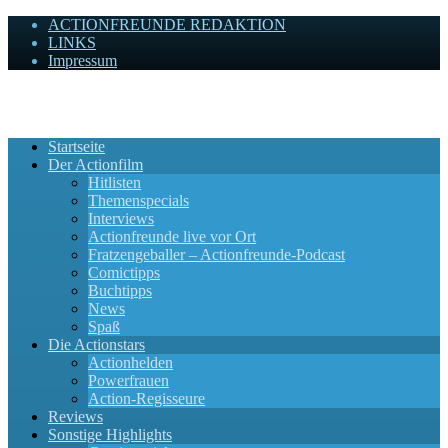
ACTIONFREUNDE REDAKTION
LINKS
Impressum
Actionfreunde
Wir zelebrieren Actionfilme, die rocken!
Startseite
Der Actionfilm
Hitlisten
Themenspecials
Interviews
Actionfreunde live vor Ort
Fratzengeballer – Actionfreunde-Podcast
Comictipps
Buchtipps
News
Spaß
Die Actionstars
Actionhelden
Powerfrauen
Action-Regisseure
Reviews
Sonstige Highlights