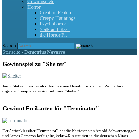
Gewinnspiele
Horror
Creature Feature
Creepy Hauntings
Psychohorror
Stalk and Slash
the Horror Pit
Search
Startseite
›
Demetrius Navarro
Gewinnspiel zu "Shelter"
Jason Statham lässt es ab sofort in euren Heimkinos krachen. Wir verlosen
digitale Exemplare des Actionfilmes "Shelter".
Gewinnt Freikarten für "Terminator"
Der Actionklassiker "Terminator", der die Karrieren von Arnold Schwarzenegger
und James Cameron beflügelte, kehrt 4K-restauriert in die deutschen Kinos