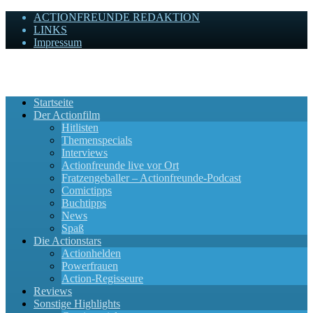
ACTIONFREUNDE REDAKTION
LINKS
Impressum
Actionfreunde
Wir zelebrieren Actionfilme, die rocken!
Startseite
Der Actionfilm
Hitlisten
Themenspecials
Interviews
Actionfreunde live vor Ort
Fratzengeballer – Actionfreunde-Podcast
Comictipps
Buchtipps
News
Spaß
Die Actionstars
Actionhelden
Powerfrauen
Action-Regisseure
Reviews
Sonstige Highlights