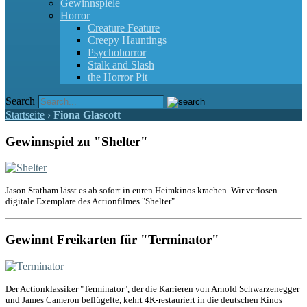
Gewinnspiele
Horror
Creature Feature
Creepy Hauntings
Psychohorror
Stalk and Slash
the Horror Pit
Search
Startseite
›
Fiona Glascott
Gewinnspiel zu "Shelter"
Jason Statham lässt es ab sofort in euren Heimkinos krachen. Wir verlosen
digitale Exemplare des Actionfilmes "Shelter".
Gewinnt Freikarten für "Terminator"
Der Actionklassiker "Terminator", der die Karrieren von Arnold Schwarzenegger
und James Cameron beflügelte, kehrt 4K-restauriert in die deutschen Kinos