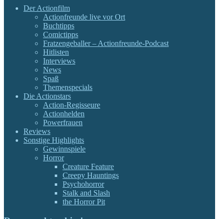
Der Actionfilm
Actionfreunde live vor Ort
Buchtipps
Comictipps
Fratzengeballer – Actionfreunde-Podcast
Hitlisten
Interviews
News
Spaß
Themenspecials
Die Actionstars
Action-Regisseure
Actionhelden
Powerfrauen
Reviews
Sonstige Highlights
Gewinnspiele
Horror
Creature Feature
Creepy Hauntings
Psychohorror
Stalk and Slash
the Horror Pit