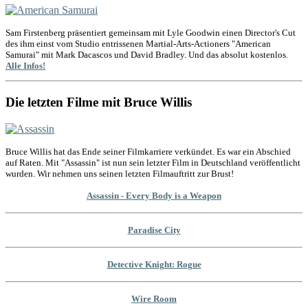
Sam Firstenberg präsentiert gemeinsam mit Lyle Goodwin einen Director's Cut
des ihm einst vom Studio entrissenen Martial-Arts-Actioners "American
Samurai" mit Mark Dacascos und David Bradley. Und das absolut kostenlos.
Alle Infos!
Die letzten Filme mit Bruce Willis
Bruce Willis hat das Ende seiner Filmkarriere verkündet. Es war ein Abschied
auf Raten. Mit "Assassin" ist nun sein letzter Film in Deutschland veröffentlicht
wurden. Wir nehmen uns seinen letzten Filmauftritt zur Brust!
Assassin - Every Body is a Weapon
Paradise City
Detective Knight: Rogue
Wire Room