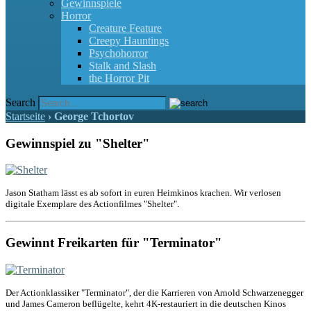
Gewinnspiele
Horror
Creature Feature
Creepy Hauntings
Psychohorror
Stalk and Slash
the Horror Pit
Search
Startseite
›
George Tchortov
Gewinnspiel zu "Shelter"
Jason Statham lässt es ab sofort in euren Heimkinos krachen. Wir verlosen
digitale Exemplare des Actionfilmes "Shelter".
Gewinnt Freikarten für "Terminator"
Der Actionklassiker "Terminator", der die Karrieren von Arnold Schwarzenegger
und James Cameron beflügelte, kehrt 4K-restauriert in die deutschen Kinos