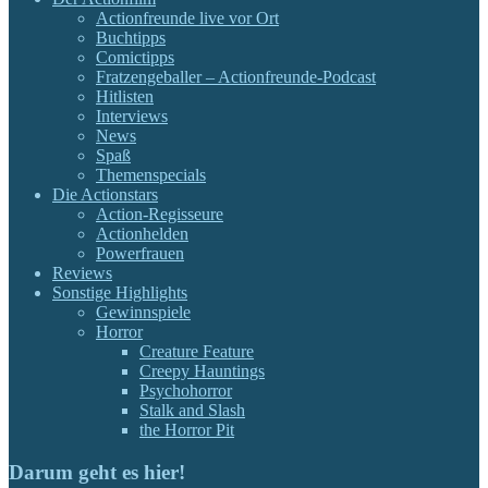
Actionfreunde live vor Ort
Buchtipps
Comictipps
Fratzengeballer – Actionfreunde-Podcast
Hitlisten
Interviews
News
Spaß
Themenspecials
Die Actionstars
Action-Regisseure
Actionhelden
Powerfrauen
Reviews
Sonstige Highlights
Gewinnspiele
Horror
Creature Feature
Creepy Hauntings
Psychohorror
Stalk and Slash
the Horror Pit
Darum geht es hier!