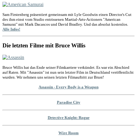
Sam Firstenberg präsentiert gemeinsam mit Lyle Goodwin einen Director's Cut
des ihm einst vom Studio entrissenen Martial-Arts-Actioners "American
Samurai" mit Mark Dacascos und David Bradley. Und das absolut kostenlos.
Alle Infos!
Die letzten Filme mit Bruce Willis
Bruce Willis hat das Ende seiner Filmkarriere verkündet. Es war ein Abschied
auf Raten. Mit "Assassin" ist nun sein letzter Film in Deutschland veröffentlicht
wurden. Wir nehmen uns seinen letzten Filmauftritt zur Brust!
Assassin - Every Body is a Weapon
Paradise City
Detective Knight: Rogue
Wire Room