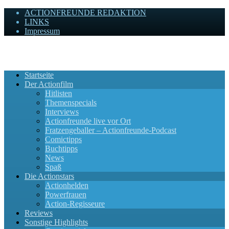
ACTIONFREUNDE REDAKTION
LINKS
Impressum
Actionfreunde
Wir zelebrieren Actionfilme, die rocken!
Startseite
Der Actionfilm
Hitlisten
Themenspecials
Interviews
Actionfreunde live vor Ort
Fratzengeballer – Actionfreunde-Podcast
Comictipps
Buchtipps
News
Spaß
Die Actionstars
Actionhelden
Powerfrauen
Action-Regisseure
Reviews
Sonstige Highlights