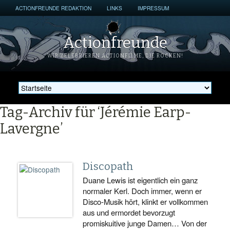
ACTIONFREUNDE REDAKTION
LINKS
IMPRESSUM
Actionfreunde
WIR ZELEBRIEREN ACTIONFILME, DIE ROCKEN!
Tag-Archiv für ‘Jérémie Earp-
Lavergne’
Discopath
Duane Lewis ist eigentlich ein ganz
normaler Kerl. Doch immer, wenn er
Disco-Musik hört, klinkt er vollkommen
aus und ermordet bevorzugt
promiskuitive junge Damen… Von der