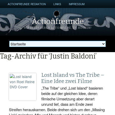
ACTIONFREUNDE REDAKTION
LINKS
IMPRESSUM
Actionfreunde
WIR ZELEBRIEREN ACTIONFILME, DIE ROCKEN!
Tag-Archiv für ‘Justin Baldoni’
Lost Island vs The Tribe –
Eine Idee zwei Filme
„The Tribe“ und „Lost Island“ basieren
beide auf der gleichen Idee, deren
filmische Umsetzung aber derart
unrund lief, dass am Ende zwei
Streifen herauskamen. Beide drehen sich um den „Missing
Link“ zwischen Affe und Mensch und bieten durchaus