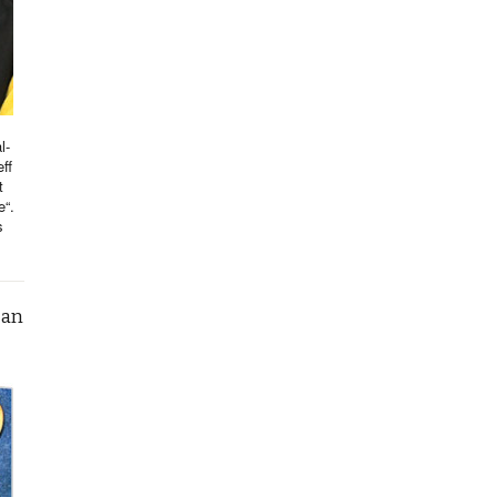
l-
ff
t
e“.
s
can