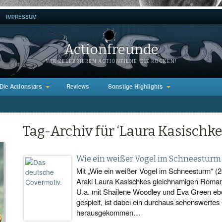
IMPRESSUM
Actionfreunde
WIR ZELEBRIEREN ACTIONFILME, DIE ROCKEN!
Die Actionstars
Reviews
Sonstige Highlights
Tag-Archiv für ‘Laura Kasischke
Wie ein weißer Vogel im Schneesturm
Mit „Wie ein weißer Vogel im Schneesturm“ (
Araki Laura Kasischkes gleichnamigen Roman
U.a. mit Shailene Woodley und Eva Green eb
gespielt, ist dabei ein durchaus sehenswert
herausgekommen…