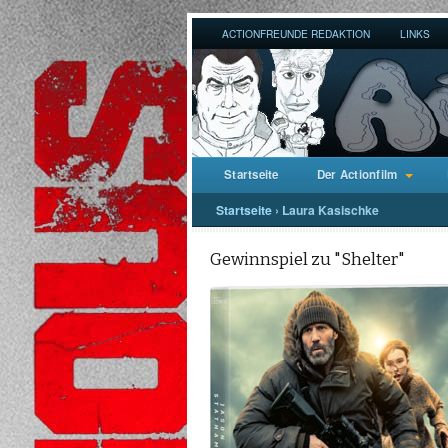
ACTIONFREUNDE REDAKTION
LINKS
Startseite
Der Actionfilm
Startseite
›
Laura Kasischke
Gewinnspiel zu "Shelter"