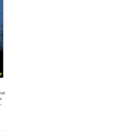
mit
hm
s-