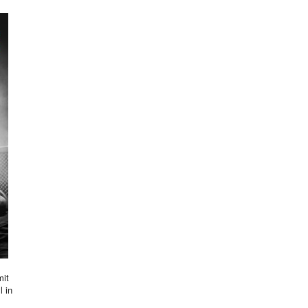
mit
l in