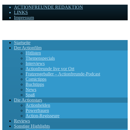
ACTIONFREUNDE REDAKTION
LINKS
Impressum
Actionfreunde
Wir zelebrieren Actionfilme, die rocken!
Startseite
Der Actionfilm
Hitlisten
Themenspecials
Interviews
Actionfreunde live vor Ort
Fratzengeballer – Actionfreunde-Podcast
Comictipps
Buchtipps
News
Spaß
Die Actionstars
Actionhelden
Powerfrauen
Action-Regisseure
Reviews
Sonstige Highlights