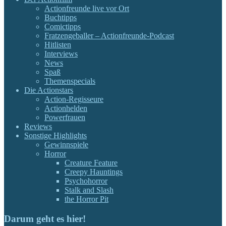
Actionfreunde live vor Ort
Buchtipps
Comictipps
Fratzengeballer – Actionfreunde-Podcast
Hitlisten
Interviews
News
Spaß
Themenspecials
Die Actionstars
Action-Regisseure
Actionhelden
Powerfrauen
Reviews
Sonstige Highlights
Gewinnspiele
Horror
Creature Feature
Creepy Hauntings
Psychohorror
Stalk and Slash
the Horror Pit
Darum geht es hier!