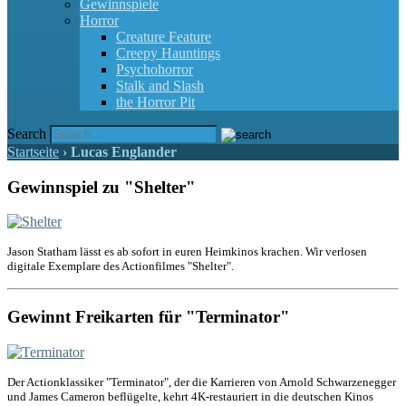
Gewinnspiele
Horror
Creature Feature
Creepy Hauntings
Psychohorror
Stalk and Slash
the Horror Pit
Search
Startseite
›
Lucas Englander
Gewinnspiel zu "Shelter"
Jason Statham lässt es ab sofort in euren Heimkinos krachen. Wir verlosen
digitale Exemplare des Actionfilmes "Shelter".
Gewinnt Freikarten für "Terminator"
Der Actionklassiker "Terminator", der die Karrieren von Arnold Schwarzenegger
und James Cameron beflügelte, kehrt 4K-restauriert in die deutschen Kinos