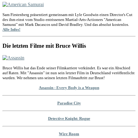
Sam Firstenberg präsentiert gemeinsam mit Lyle Goodwin einen Director's Cut
des ihm einst vom Studio entrissenen Martial-Arts-Actioners "American
Samurai" mit Mark Dacascos und David Bradley. Und das absolut kostenlos.
Alle Infos!
Die letzten Filme mit Bruce Willis
Bruce Willis hat das Ende seiner Filmkarriere verkündet. Es war ein Abschied
auf Raten. Mit "Assassin" ist nun sein letzter Film in Deutschland veröffentlicht
wurden. Wir nehmen uns seinen letzten Filmauftritt zur Brust!
Assassin - Every Body is a Weapon
Paradise City
Detective Knight: Rogue
Wire Room