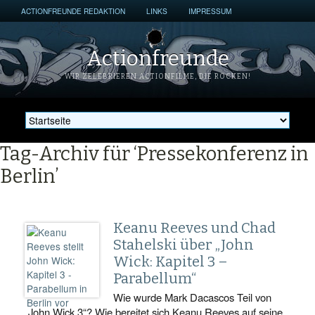
ACTIONFREUNDE REDAKTION
LINKS
IMPRESSUM
Actionfreunde
WIR ZELEBRIEREN ACTIONFILME, DIE ROCKEN!
Tag-Archiv für ‘Pressekonferenz in
Berlin’
Keanu Reeves und Chad
Stahelski über „John
Wick: Kapitel 3 –
Parabellum“
Wie wurde Mark Dacascos Teil von
„John Wick 3“? Wie bereitet sich Keanu Reeves auf seine