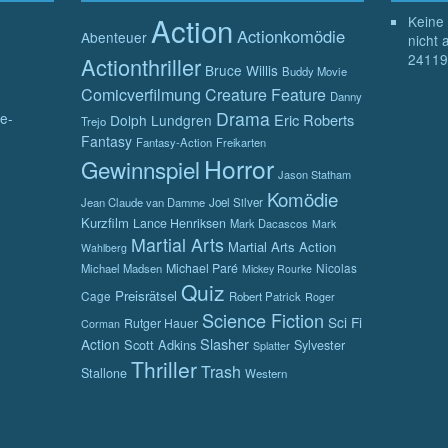
Action
Keine 
Actionkomödie
Abenteuer
nicht 
24119
Actionthriller
Bruce Willis
Buddy Movie
Comicverfilmung
Creature Feature
Danny
Drama
e-
Eric Roberts
Dolph Lundgren
Trejo
Fantasy
Fantasy-Action
Freikarten
Horror
Gewinnspiel
Jason Statham
Komödie
Jean Claude van Damme
Joel Silver
Kurzfilm
Lance Henriksen
Mark Dacascos
Mark
Martial Arts
Martial Arts Action
Wahlberg
Michael Paré
Nicolas
Michael Madsen
Mickey Rourke
Quiz
Preisrätsel
Cage
Robert Patrick
Roger
Science Fiction
Sci Fi
Rutger Hauer
Corman
Slasher
Action
Scott Adkins
Sylvester
Splatter
Thriller
Trash
Stallone
Western