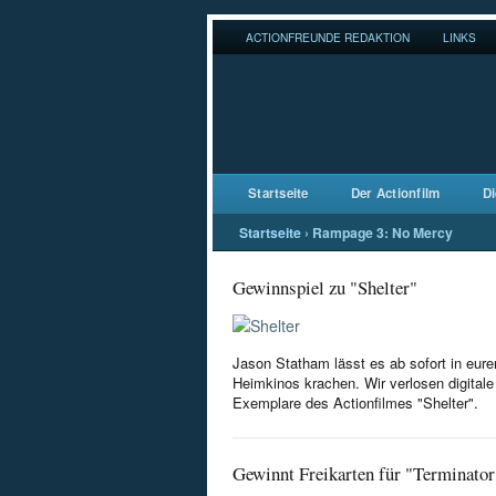
ACTIONFREUNDE REDAKTION
LINKS
Startseite
Der Actionfilm
Di
Startseite
›
Rampage 3: No Mercy
Gewinnspiel zu "Shelter"
Jason Statham lässt es ab sofort in eure
Heimkinos krachen. Wir verlosen digitale
Exemplare des Actionfilmes "Shelter".
Gewinnt Freikarten für "Terminator