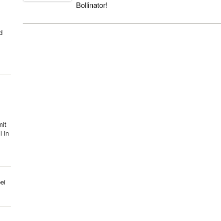
Bollinator!
d
mit
l in
ei