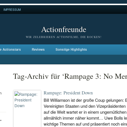
IMPRESSUM
Actionfreunde
WIR ZELEBRIEREN ACTIONFILME, DIE ROCKEN!
e Actionstars
Reviews
Sonstige Highlights
Tag-Archiv für ‘Rampage 3: No Me
Rampage: President Down
n
Bill Williamson ist der große Coup gelungen: 
Vereinigten Staaten und den Vizepräsidenten
auf die Welt wartet er in einem ungemütlichen
allmählich immer näher kommt… Uwe Bolls letzt
"
wichtige Themen auf und präsentiert noch ein