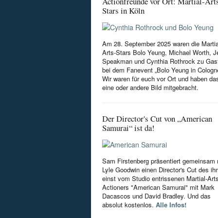
Actionfreunde vor Ort: Martial-Art
Stars in Köln
Am 28. September 2025 waren die Martia
Arts-Stars Bolo Yeung, Michael Worth, Je
Speakman und Cynthia Rothrock zu Gas
bei dem Fanevent „Bolo Yeung in Cologn
Wir waren für euch vor Ort und haben da
eine oder andere Bild mitgebracht.
Der Director's Cut von „American
Samurai“ ist da!
Sam Firstenberg präsentiert gemeinsam 
Lyle Goodwin einen Director's Cut des i
einst vom Studio entrissenen Martial-Art
Actioners "American Samurai" mit Mark
Dacascos und David Bradley. Und das
absolut kostenlos.
Alle Infos!