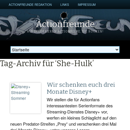
ACTIONFREUNDE REDAKTION
LINKS
IMPRESSUM
Actionfreunde
WIR ZELEBRIEREN ACTIONFILME, DIE ROCKEN!
Tag-Archiv für ‘She-Hulk’
Wir schenken euch drei
Monate Disney+
Wir stellen die für Actionfans
interessantesten Serienformate des
Streaming-Dienstes Disney+ vor,
werfen ein kleines Schlaglicht auf den
neuen Predator-Streifen „Prey“ und verschenken drei Mal
drei Monate Disney+ unter unseren Lesern.