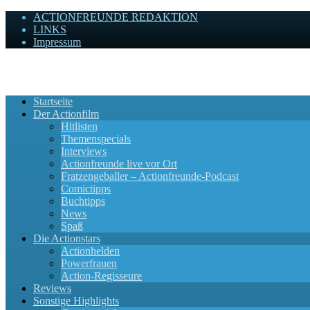
ACTIONFREUNDE REDAKTION
LINKS
Impressum
Actionfreunde
Wir zelebrieren Actionfilme, die rocken!
Startseite
Der Actionfilm
Hitlisten
Themenspecials
Interviews
Actionfreunde live vor Ort
Fratzengeballer – Actionfreunde-Podcast
Comictipps
Buchtipps
News
Spaß
Die Actionstars
Actionhelden
Powerfrauen
Action-Regisseure
Reviews
Sonstige Highlights