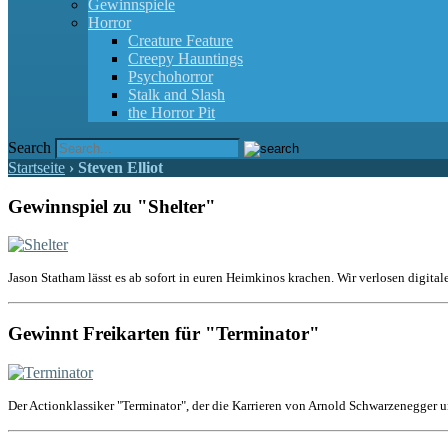
Gewinnspiele
Horror
Creature Feature
Creepy Hauntings
Psychohorror
Stalk and Slash
the Horror Pit
Search
Startseite
›
Steven Elliot
Gewinnspiel zu "Shelter"
Jason Statham lässt es ab sofort in euren Heimkinos krachen. Wir verlosen digital
Gewinnt Freikarten für "Terminator"
Der Actionklassiker "Terminator", der die Karrieren von Arnold Schwarzenegger u