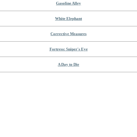
Gasoline Alley
White Elephant
Corrective Measures
Fortress: Sniper's Eye
A Day to Die