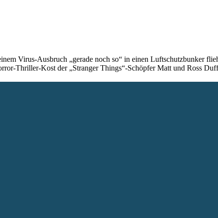
 einem Virus-Ausbruch „gerade noch so“ in einen Luftschutzbunker flie
orror-Thriller-Kost der „Stranger Things“-Schöpfer Matt und Ross Du