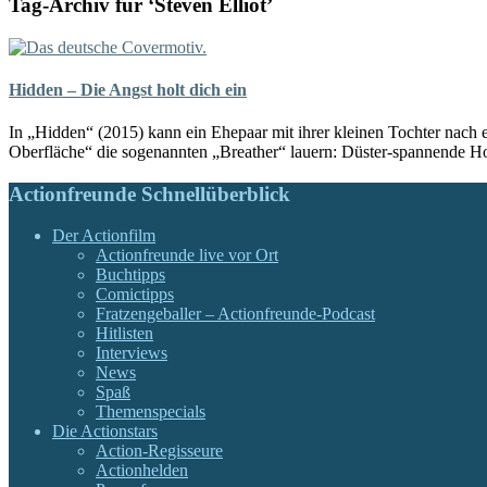
Tag-Archiv für ‘Steven Elliot’
Hidden – Die Angst holt dich ein
In „Hidden“ (2015) kann ein Ehepaar mit ihrer kleinen Tochter nach
Oberfläche“ die sogenannten „Breather“ lauern: Düster-spannende H
Actionfreunde Schnellüberblick
Der Actionfilm
Actionfreunde live vor Ort
Buchtipps
Comictipps
Fratzengeballer – Actionfreunde-Podcast
Hitlisten
Interviews
News
Spaß
Themenspecials
Die Actionstars
Action-Regisseure
Actionhelden