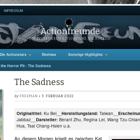
IMPRESSUM
Actionfreunde
WIR ZELEBRIEREN ACTIONFILME, DIE ROCKEN!
Die Actionstars
Reviews
Sonstige Highlights
the Horror Pit
›
The Sadness
The Sadness
by
FREEMAN
• 3. FEBRUAR 2022
Ku Bei__
Taiwan__
Originaltitel:
Herstellungsland:
Erscheinu
Jabbaz__
Berant Zhu, Regina Lei, Wang Tzu-Chian
Darsteller:
Hua, Tsai Chang-Hsien u.a.
An diesem Morgen kriselt es zwischen Kat