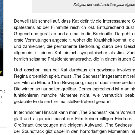
Kat geht derweil durch ihre ganz eigene
Derweil fällt schnell auf, dass Kat definitiv die interessanter
spätestens ab der Filmmitte reichlich lost. Entsprechend düst
Gegend und gerät ab und an mal in die Bredouille. Da geht 
erste Vermutungen angestellt, woher die Krankheit kommt, die 
und zahlreicher, die permanente Bedrohung durch den Gesc
allgemein ist einem Kat einfach sympathischer als Jim. Zud
herrlich seltsame Präsidentenansprache, die in einem kruden
Und obschon man bei Kat durchaus ein gewisses Involvement
Regina ordentlich spielt, muss „The Sadness“ insgesamt mit reic
der Film ab Minute 15 in Bewegung, mag er über seine beiden
Die wirken so nur selten greifbar. Dementsprechend ist man nich
mit
funktionieren manche Momente nicht, wie vermutlich beabsic
hm
gedachte Ende sei hier mal stellvertretend genannt.
s-
In technischer Hinsicht kann man „The Sadness“ kaum Vorwürfe 
glatt und allgemein macht der Film keinen billigen Eindruck
Großstadt überzeugen mit einigem Aufwand. „The Sadness“ i
der Soundtrack gibt dabei in den horrorlastigen Momenten mi