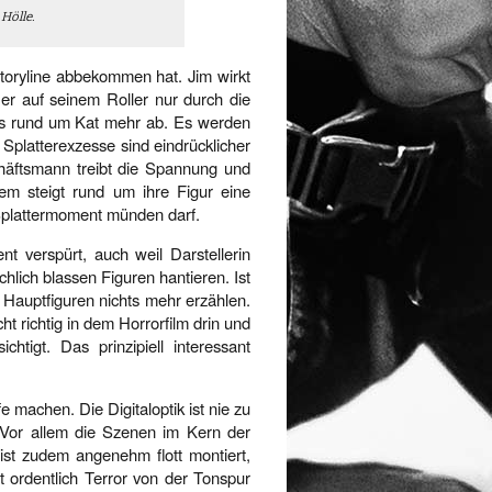
 Hölle.
e Storyline abbekommen hat. Jim wirkt
 er auf seinem Roller nur durch die
es rund um Kat mehr ab. Es werden
Splatterexzesse sind eindrücklicher
häftsmann treibt die Spannung und
em steigt rund um ihre Figur eine
 Splattermoment münden darf.
 verspürt, auch weil Darstellerin
hlich blassen Figuren hantieren. Ist
 Hauptfiguren nichts mehr erzählen.
t richtig in dem Horrorfilm drin und
htigt. Das prinzipiell interessant
machen. Die Digitaloptik ist nie zu
. Vor allem die Szenen im Kern der
st zudem angenehm flott montiert,
t ordentlich Terror von der Tonspur