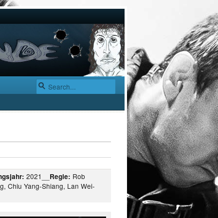
2021__
Rob
ngsjahr:
Regie:
g, Chiu Yang-Shiang, Lan Wei-