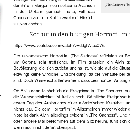
der ihr am Morgen noch seltsame Avancen
„The Sadness“ be
in der U-Bahn gemacht hatte, will das
Chaos nutzen, um Kat in zweierlei Hinsicht
zu „vernaschen“.
Schaut in den blutigen Horrorfilm 
httpv://www.youtube.com/watch?v=ddgtWtpc0Ws
Der taiwanesische Horrorfilm „The Sadness“ reflektiert zu Be
um Corona sehr treffsicher. Im Film grassiert ein Alvin ge
Bevölkerung, die sich zutiefst uneins ist, wie sie auf die Situa
erzwingt keine wirkliche Entscheidung, da die Verläufe bei d
sind. Doch Wissenschaftler warnen, dass dies nur der Anfang s
Ob Alvin dann tatsächlich die Ereignisse in „The Sadness“ aus
d
die Wahrscheinlichkeit ist freilich hoch. Sämtliche Ereigniss
ersten Tag des Ausbruches einer mörderischen Krankheit un
nichts klar. Die dem Horrorfilm im Allgemeinen immer wieder g
Note ist dank Alvin allerdings evident in „The Sadness“. Und
oder andere Mal beklommen auf dem Sitz herum, fühlt sich 
wenn auch nicht derart überspitzt.