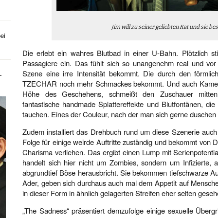
Jim will zu seiner geliebten Kat und sie be
ei
Die erlebt ein wahres Blutbad in einer U-Bahn. Plötzlich st
Passagiere ein. Das fühlt sich so unangenehm real und vor 
Szene eine irre Intensität bekommt. Die durch den förmli
-
TZECHAR noch mehr Schmackes bekommt. Und auch Kamerama
Höhe des Geschehens, schmeißt den Zuschauer mittenr
fantastische handmade Splattereffekte und Blutfontänen, die
tauchen. Eines der Couleur, nach der man sich gerne duschen
Zudem installiert das Drehbuch rund um diese Szenerie auch
Folge für einige weirde Auftritte zuständig und bekommt von D
Charisma verliehen. Das ergibt einen Lump mit Serienpotentia
handelt sich hier nicht um Zombies, sondern um Infizierte,
abgrundtief Böse herausbricht. Sie bekommen tiefschwarze Au
Ader, geben sich durchaus auch mal dem Appetit auf Mensche
in dieser Form in ähnlich gelagerten Streifen eher selten geseh
„The Sadness“ präsentiert demzufolge einige sexuelle Übergr