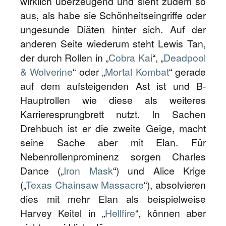
wirklich überzeugend und sieht zudem so
aus, als habe sie Schönheitseingriffe oder
ungesunde Diäten hinter sich. Auf der
anderen Seite wiederum steht Lewis Tan,
der durch Rollen in „
Cobra Kai
“, „
Deadpool
& Wolverine
“ oder „
Mortal Kombat
“ gerade
auf dem aufsteigenden Ast ist und B-
Hauptrollen wie diese als weiteres
Karrieresprungbrett nutzt. In Sachen
Drehbuch ist er die zweite Geige, macht
seine Sache aber mit Elan. Für
Nebenrollenprominenz sorgen Charles
Dance („
Iron Mask
“) und Alice Krige
(„
Texas Chainsaw Massacre
“), absolvieren
dies mit mehr Elan als beispielweise
Harvey Keitel in „
Hellfire
“, können aber