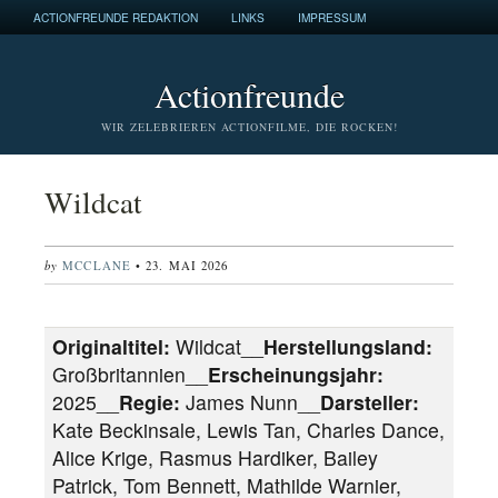
ACTIONFREUNDE REDAKTION
LINKS
IMPRESSUM
Actionfreunde
WIR ZELEBRIEREN ACTIONFILME, DIE ROCKEN!
Wildcat
by
MCCLANE
• 23. MAI 2026
Originaltitel:
Wildcat__
Herstellungsland:
Großbritannien__
Erscheinungsjahr:
2025__
Regie:
James Nunn__
Darsteller:
Kate Beckinsale, Lewis Tan, Charles Dance,
Alice Krige, Rasmus Hardiker, Bailey
Patrick, Tom Bennett, Mathilde Warnier,