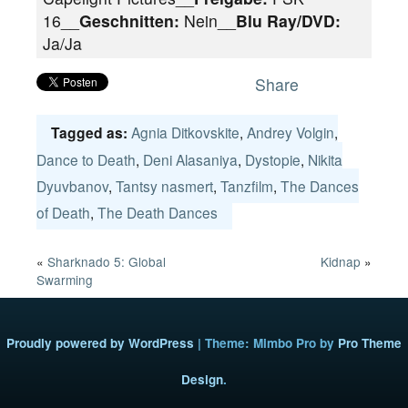
16__
Geschnitten:
Nein__
Blu Ray/DVD:
Ja/Ja
Share
Agnia Ditkovskite
,
Andrey Volgin
,
Tagged as:
Dance to Death
,
Deni Alasaniya
,
Dystopie
,
Nikita
Dyuvbanov
,
Tantsy nasmert
,
Tanzfilm
,
The Dances
of Death
,
The Death Dances
«
Sharknado 5: Global
Kidnap
»
Swarming
Proudly powered by WordPress
|
Theme: Mimbo Pro by
Pro Theme
Design
.