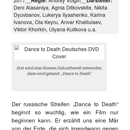
2017__
Regie:
Andrey Volgin__
Darsteller:
Deni Alasaniya, Agnia Ditkovskite, Nikita
Dyuvbanov, Lukerya Ilyashenko, Karina
Ivanova, Ola Keyru, Anvar Khalilulaev,
Viktor Khorkin, Ulyana Kulikova u.a.
Erst wird eine finstere Zukunftswelt entworfen,
dann wird getanzt: „Dance to Death“.
Der russische Streifen „Dance to Death“
beginnt so wuchtig, wie ein Film nur
beginnen kann. Er erzählt uns eine Mär
von der Erde, die sich irgendwann gegen