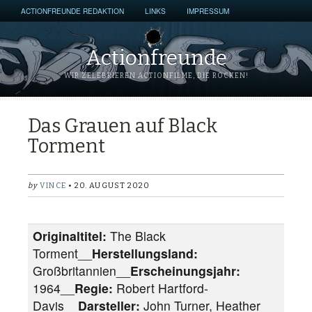
ACTIONFREUNDE REDAKTION
LINKS
IMPRESSUM
Actionfreunde
WIR ZELEBRIEREN ACTIONFILME, DIE ROCKEN!
Das Grauen auf Black
Torment
by
VINCE
• 20. AUGUST 2020
Originaltitel:
The Black
Torment__
Herstellungsland:
Großbritannien__
Erscheinungsjahr:
1964__
Regie:
Robert Hartford-
Davis__
Darsteller:
John Turner, Heather