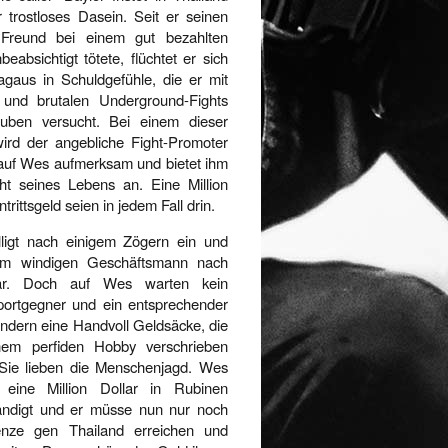
r trostloses Dasein. Seit er seinen
 Freund bei einem gut bezahlten
beabsichtigt tötete, flüchtet er sich
tagaus in Schuldgefühle, die er mit
 und brutalen Underground-Fights
uben versucht. Bei einem dieser
wird der angebliche Fight-Promoter
 auf Wes aufmerksam und bietet ihm
ht seines Lebens an. Eine Million
ntrittsgeld seien in jedem Fall drin.
ligt nach einigem Zögern ein und
dem windigen Geschäftsmann nach
r. Doch auf Wes warten kein
ortgegner und ein entsprechender
ondern eine Handvoll Geldsäcke, die
nem perfiden Hobby verschrieben
Sie lieben die Menschenjagd. Wes
 eine Million Dollar in Rubinen
ndigt und er müsse nun nur noch
enze gen Thailand erreichen und