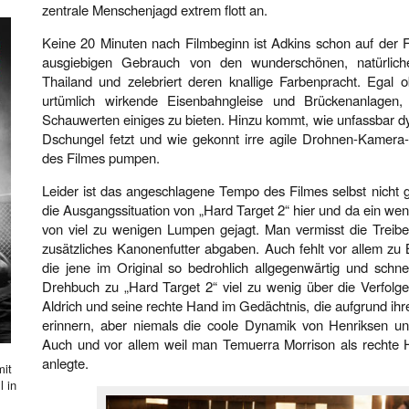
zentrale Menschenjagd extrem flott an.
Keine 20 Minuten nach Filmbeginn ist Adkins schon auf der F
ausgiebigen Gebrauch von den wunderschönen, natürlic
Thailand und zelebriert deren knallige Farbenpracht. Egal
urtümlich wirkende Eisenbahngleise und Brückenanlagen
Schauwerten einiges zu bieten. Hinzu kommt, wie unfassbar 
Dschungel fetzt und wie gekonnt irre agile Drohnen-Kamera-
des Filmes pumpen.
Leider ist das angeschlagene Tempo des Filmes selbst nicht 
die Ausgangssituation von „Hard Target 2“ hier und da ein we
von viel zu wenigen Lumpen gejagt. Man vermisst die Treibe
zusätzliches Kanonenfutter abgaben. Auch fehlt vor allem zu 
die jene im Original so bedrohlich allgegenwärtig und schn
Drehbuch zu „Hard Target 2“ viel zu wenig über die Verfolge
Aldrich und seine rechte Hand im Gedächtnis, die aufgrund ih
erinnern, aber niemals die coole Dynamik von Henriksen u
Auch und vor allem weil man Temuerra Morrison als rechte
anlegte.
mit
l in