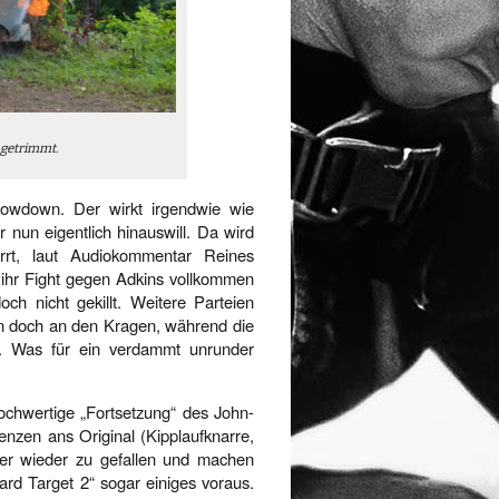
 getrimmt.
howdown. Der wirkt irgendwie wie
 nun eigentlich hinauswill. Da wird
rrt, laut Audiokommentar Reines
d ihr Fight gegen Adkins vollkommen
och nicht gekillt. Weitere Parteien
n doch an den Kragen, während die
. Was für ein verdammt unrunder
ochwertige „Fortsetzung“ des John-
nzen ans Original (Kipplaufknarre,
er wieder zu gefallen und machen
ard Target 2“ sogar einiges voraus.