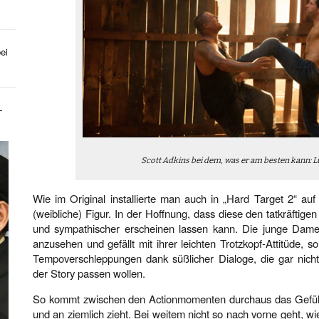
ei
-
Scott Adkins bei dem, was er am besten kann: 
Wie im Original installierte man auch in „Hard Target 2“ au
(weibliche) Figur. In der Hoffnung, dass diese den tatkräftig
und sympathischer erscheinen lassen kann. Die junge Dame
anzusehen und gefällt mit ihrer leichten Trotzkopf-Attitüde, s
Tempoverschleppungen dank süßlicher Dialoge, die gar nich
der Story passen wollen.
So kommt zwischen den Actionmomenten durchaus das Gefühl 
und an ziemlich zieht. Bei weitem nicht so nach vorne geht, w