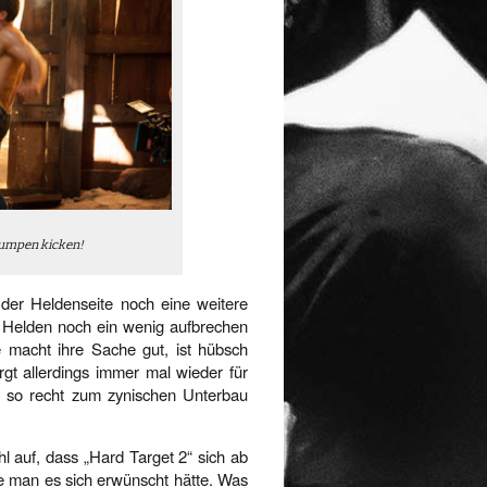
Lumpen kicken!
f der Heldenseite noch eine weitere
en Helden noch ein wenig aufbrechen
 macht ihre Sache gut, ist hübsch
orgt allerdings immer mal wieder für
t so recht zum zynischen Unterbau
auf, dass „Hard Target 2“ sich ab
ie man es sich erwünscht hätte. Was