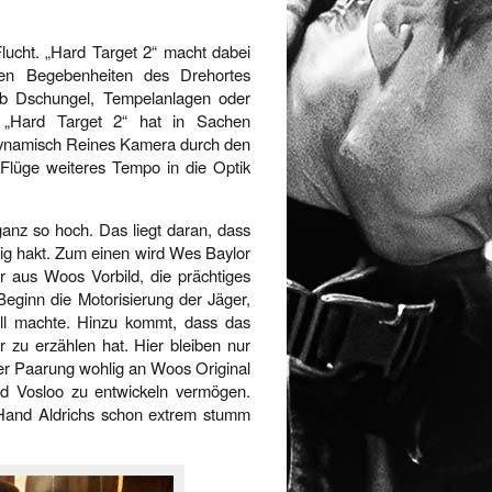
lucht. „Hard Target 2“ macht dabei
hen Begebenheiten des Drehortes
 ob Dschungel, Tempelanlagen oder
, „Hard Target 2“ hat in Sachen
dynamisch Reines Kamera durch den
Flüge weiteres Tempo in die Optik
ganz so hoch. Das liegt daran, dass
nig hakt. Zum einen wird Wes Baylor
r aus Woos Vorbild, die prächtiges
Beginn die Motorisierung der Jäger,
ell machte. Hinzu kommt, dass das
r zu erzählen hat. Hier bleiben nur
rer Paarung wohlig an Woos Original
nd Vosloo zu entwickeln vermögen.
 Hand Aldrichs schon extrem stumm