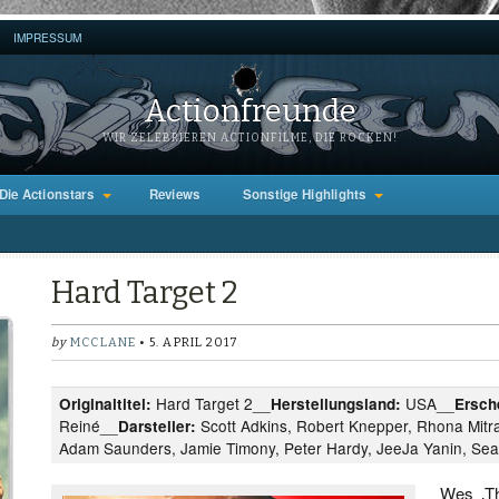
IMPRESSUM
Actionfreunde
WIR ZELEBRIEREN ACTIONFILME, DIE ROCKEN!
Die Actionstars
Reviews
Sonstige Highlights
Hard Target 2
by
MCCLANE
• 5. APRIL 2017
Hard Target 2__
USA__
Originaltitel:
Herstellungsland:
Ersch
Reiné__
Scott Adkins, Robert Knepper, Rhona Mitr
Darsteller:
Adam Saunders, Jamie Timony, Peter Hardy, JeeJa Yanin, Se
Wes ‚The