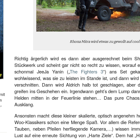
Rhona Mitra wird etwas zu gewollt auf cool
Richtig ärgerlich wird es dann aber ausgerechnet beim S
Stückwerk und scheint gar nicht so recht zu wissen, worauf er
schonmal JeeJa Yanin („
The Fighters 3
“) ans Set geka
wohlwissend, was sie zu leisten im Stande ist, und dann wir
verschnitten. Dann wird Aldrich halb tot geschlagen, aber d
greifen ins Geschehen ein. Irgendwann geht’s dem Lump dan
mit
Helden mitten in der Feuerlinie stehen… Das pure Chaos
hm
Ausklang.
s-
Ansonsten macht diese kleiner skalierte, optisch angenehm h
Woo-Klassikers schon eine Menge Spaß. Vor allem die Refere
Tauben, neben Pfeilen herfliegende Kamera,…) wissen imm
Lust auf eine erneute Sichtung von „Harte Ziele“. Dem hat „H