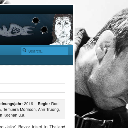
2016__
Roel
einungsjahr:
Regie:
a, Temuera Morrison, Ann Truong,
an Keenan u.a.
 Jailor‘ Baylor fristet in Thailand