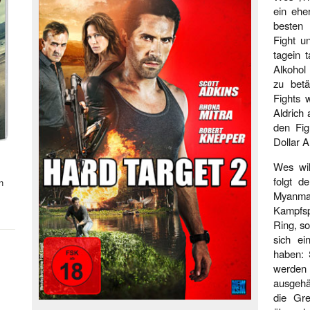
ein ehe
besten
Fight un
tagein 
Alkohol
zu betä
Fights 
Aldrich
den Fig
Dollar A
Wes wil
folgt 
n
Myanma
Kampfsp
Ring, s
sich ei
haben: 
werden
ausgehä
die Gr