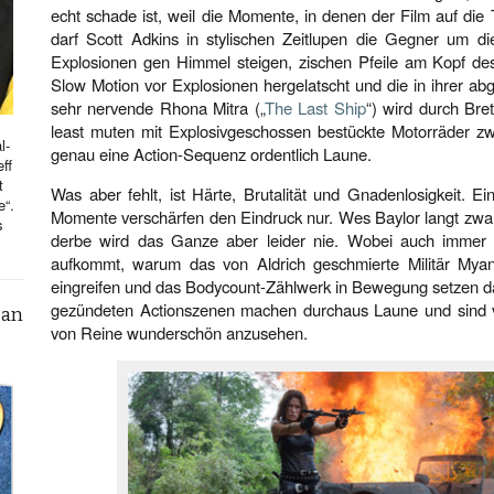
echt schade ist, weil die Momente, in denen der Film auf die 
darf Scott Adkins in stylischen Zeitlupen die Gegner um d
Explosionen gen Himmel steigen, zischen Pfeile am Kopf des
Slow Motion vor Explosionen hergelatscht und die in ihrer ab
sehr nervende Rhona Mitra („
The Last Ship
“) wird durch Bre
least muten mit Explosivgeschossen bestückte Motorräder zw
l-
genau eine Action-Sequenz ordentlich Laune.
ff
t
Was aber fehlt, ist Härte, Brutalität und Gnadenlosigkeit. Ei
e“.
Momente verschärfen den Eindruck nur. Wes Baylor langt zwar a
s
derbe wird das Ganze aber leider nie. Wobei auch immer
aufkommt, warum das von Aldrich geschmierte Militär Myan
eingreifen und das Bodycount-Zählwerk in Bewegung setzen d
gezündeten Actionszenen machen durchaus Laune und sind vo
can
von Reine wunderschön anzusehen.