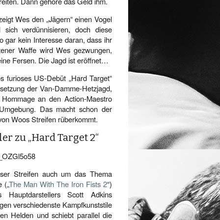
reiten. Dann gehöre das Geld ihm.
 zeigt Wes den „Jägern“ einen Vogel
l sich verdünnisieren, doch diese
 gar kein Interesse daran, dass ihr
ltener Waffe wird Wes gezwungen,
ine Fersen. Die Jagd ist eröffnet…
 furioses US-Debüt „Hard Target“
Fortsetzung der Van-Damme-Hetzjagd,
ne Hommage an den Action-Maestro
 Umgebung. Das macht schon der
g von Woos Streifen rüberkommt.
ler zu „Hard Target 2“
v_OZGl5o58
ieser Streifen auch um das Thema
 („
The Man With The Iron Fists 2
“)
s Hauptdarstellers Scott Adkins
egen verschiedenste Kampfkunststile
nen Helden und schiebt parallel die