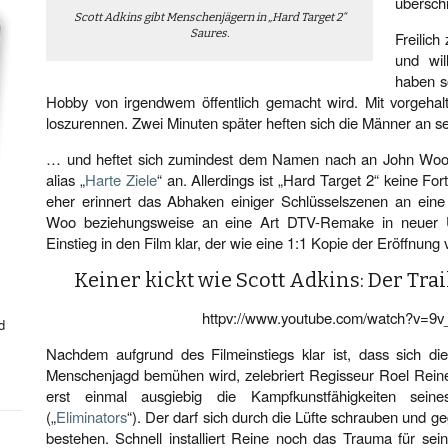
übersch
Scott Adkins gibt Menschenjägern in „Hard Target 2“
Saures.
Freilich
und wil
haben so
Hobby von irgendwem öffentlich gemacht wird. Mit vorgeha
loszurennen. Zwei Minuten später heften sich die Männer an se
… und heftet sich zumindest dem Namen nach an John Woos
alias „
Harte Ziele
“ an. Allerdings ist „Hard Target 2“ keine 
eher erinnert das Abhaken einiger Schlüsselszenen an ei
Woo beziehungsweise an eine Art DTV-Remake in neuer
Einstieg in den Film klar, der wie eine 1:1 Kopie der Eröffnun
Keiner kickt wie Scott Adkins: Der Trai
httpv://www.youtube.com/watch?v=9
d
Nachdem aufgrund des Filmeinstiegs klar ist, dass sich d
Menschenjagd bemühen wird, zelebriert Regisseur Roel Reine
erst einmal ausgiebig die Kampfkunstfähigkeiten seine
(„
Eliminators
“). Der darf sich durch die Lüfte schrauben und g
bestehen. Schnell installiert Reine noch das Trauma für sei