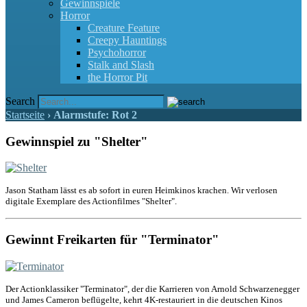
Gewinnspiele
Horror
Creature Feature
Creepy Hauntings
Psychohorror
Stalk and Slash
the Horror Pit
Search
Startseite
›
Alarmstufe: Rot 2
Gewinnspiel zu "Shelter"
Jason Statham lässt es ab sofort in euren Heimkinos krachen. Wir verlosen
digitale Exemplare des Actionfilmes "Shelter".
Gewinnt Freikarten für "Terminator"
Der Actionklassiker "Terminator", der die Karrieren von Arnold Schwarzenegger
und James Cameron beflügelte, kehrt 4K-restauriert in die deutschen Kinos