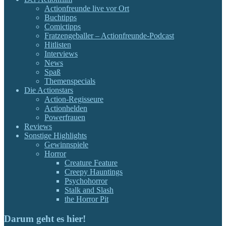
Actionfreunde live vor Ort
Buchtipps
Comictipps
Fratzengeballer – Actionfreunde-Podcast
Hitlisten
Interviews
News
Spaß
Themenspecials
Die Actionstars
Action-Regisseure
Actionhelden
Powerfrauen
Reviews
Sonstige Highlights
Gewinnspiele
Horror
Creature Feature
Creepy Hauntings
Psychohorror
Stalk and Slash
the Horror Pit
Darum geht es hier!