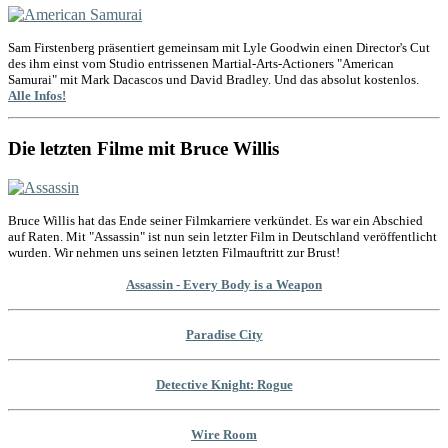
Sam Firstenberg präsentiert gemeinsam mit Lyle Goodwin einen Director's Cut
des ihm einst vom Studio entrissenen Martial-Arts-Actioners "American
Samurai" mit Mark Dacascos und David Bradley. Und das absolut kostenlos.
Alle Infos!
Die letzten Filme mit Bruce Willis
Bruce Willis hat das Ende seiner Filmkarriere verkündet. Es war ein Abschied
auf Raten. Mit "Assassin" ist nun sein letzter Film in Deutschland veröffentlicht
wurden. Wir nehmen uns seinen letzten Filmauftritt zur Brust!
Assassin - Every Body is a Weapon
Paradise City
Detective Knight: Rogue
Wire Room