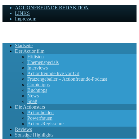
ACTIONFREUNDE REDAKTION
LINKS
Impressum
Actionfreunde
Wir zelebrieren Actionfilme, die rocken!
Startseite
Der Actionfilm
Hitlisten
Themenspecials
Interviews
Actionfreunde live vor Ort
Fratzengeballer – Actionfreunde-Podcast
Comictipps
Buchtipps
News
Spaß
Die Actionstars
Actionhelden
Powerfrauen
Action-Regisseure
Reviews
Sonstige Highlights