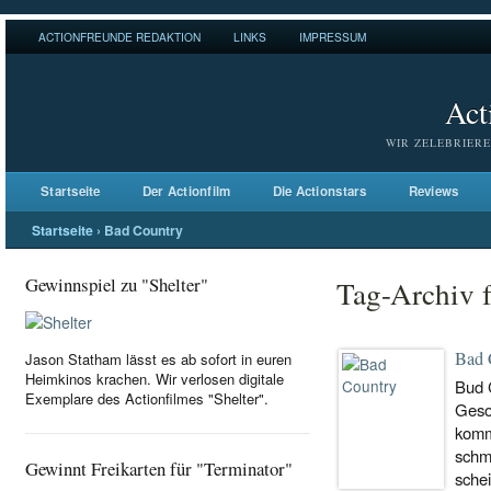
ACTIONFREUNDE REDAKTION
LINKS
IMPRESSUM
Act
WIR ZELEBRIERE
Startseite
Der Actionfilm
Die Actionstars
Reviews
Startseite
›
Bad Country
Gewinnspiel zu "Shelter"
Tag-Archiv 
Bad 
Jason Statham lässt es ab sofort in euren
Heimkinos krachen. Wir verlosen digitale
Bud C
Exemplare des Actionfilmes "Shelter".
Geso
komm
schm
Gewinnt Freikarten für "Terminator"
schei