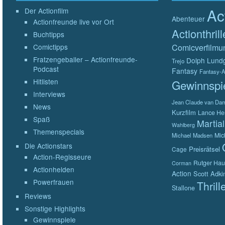
Ac
Der Actionfilm
Abenteuer
Actionfreunde live vor Ort
Actionthrill
Buchtipps
Comicverfilmu
Comictipps
Fratzengeballer – Actionfreunde-
Dolph Lund
Trejo
Podcast
Fantasy
Fantasy-A
Hitlisten
Gewinnspi
Interviews
Jean Claude van D
News
Kurzfilm
Lance He
Spaß
Martial
Wahlberg
Themenspecials
Mic
Michael Madsen
Die Actionstars
Preisrätsel
Cage
Action-Regisseure
Rutger Hau
Corman
Actionhelden
Action
Scott Adki
Powerfrauen
Thrill
Stallone
Reviews
Sonstige Highlights
Gewinnspiele