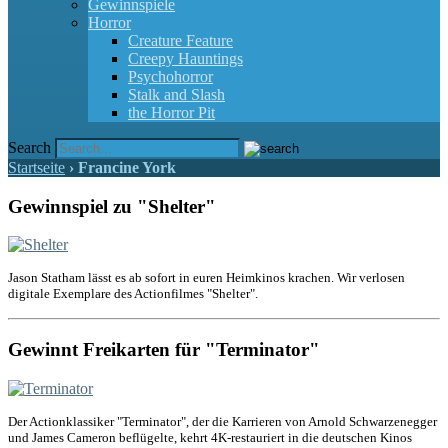
Gewinnspiele
Horror
Creature Feature
Creepy Hauntings
Psychohorror
Stalk and Slash
the Horror Pit
Search
Startseite
›
Francine York
Gewinnspiel zu "Shelter"
Jason Statham lässt es ab sofort in euren Heimkinos krachen. Wir verlosen
digitale Exemplare des Actionfilmes "Shelter".
Gewinnt Freikarten für "Terminator"
Der Actionklassiker "Terminator", der die Karrieren von Arnold Schwarzenegger
und James Cameron beflügelte, kehrt 4K-restauriert in die deutschen Kinos