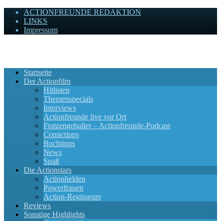
ACTIONFREUNDE REDAKTION
LINKS
Impressum
Actionfreunde
Wir zelebrieren Actionfilme, die rocken!
Startseite
Der Actionfilm
Hitlisten
Themenspecials
Interviews
Actionfreunde live vor Ort
Fratzengeballer – Actionfreunde-Podcast
Comictipps
Buchtipps
News
Spaß
Die Actionstars
Actionhelden
Powerfrauen
Action-Regisseure
Reviews
Sonstige Highlights