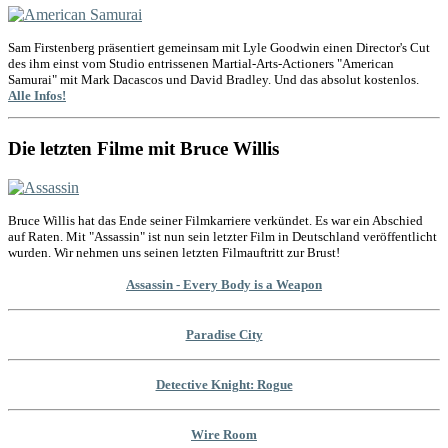
Sam Firstenberg präsentiert gemeinsam mit Lyle Goodwin einen Director's Cut
des ihm einst vom Studio entrissenen Martial-Arts-Actioners "American
Samurai" mit Mark Dacascos und David Bradley. Und das absolut kostenlos.
Alle Infos!
Die letzten Filme mit Bruce Willis
Bruce Willis hat das Ende seiner Filmkarriere verkündet. Es war ein Abschied
auf Raten. Mit "Assassin" ist nun sein letzter Film in Deutschland veröffentlicht
wurden. Wir nehmen uns seinen letzten Filmauftritt zur Brust!
Assassin - Every Body is a Weapon
Paradise City
Detective Knight: Rogue
Wire Room