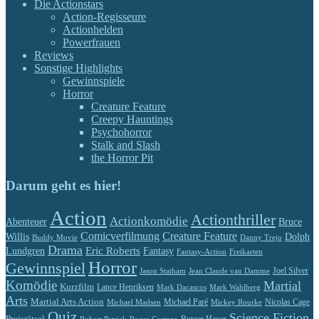
Die Actionstars
Action-Regisseure
Actionhelden
Powerfrauen
Reviews
Sonstige Highlights
Gewinnspiele
Horror
Creature Feature
Creepy Hauntings
Psychohorror
Stalk and Slash
the Horror Pit
Darum geht es hier!
Action
Actionthriller
Actionkomödie
Abenteuer
Bruce
Comicverfilmung
Creature Feature
Willis
Dolph
Buddy Movie
Danny Trejo
Drama
Eric Roberts
Lundgren
Fantasy
Fantasy-Action
Freikarten
Horror
Gewinnspiel
Jason Statham
Jean Claude van Damme
Joel Silver
Komödie
Martial
Kurzfilm
Lance Henriksen
Mark Dacascos
Mark Wahlberg
Arts
Martial Arts Action
Michael Paré
Nicolas Cage
Michael Madsen
Mickey Rourke
Quiz
Science Fiction
Preisrätsel