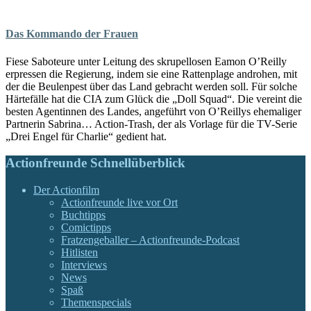
Das Kommando der Frauen
Fiese Saboteure unter Leitung des skrupellosen Eamon O’Reilly
erpressen die Regierung, indem sie eine Rattenplage androhen, mit
der die Beulenpest über das Land gebracht werden soll. Für solche
Härtefälle hat die CIA zum Glück die „Doll Squad“. Die vereint die
besten Agentinnen des Landes, angeführt von O’Reillys ehemaliger
Partnerin Sabrina… Action-Trash, der als Vorlage für die TV-Serie
„Drei Engel für Charlie“ gedient hat.
Actionfreunde Schnellüberblick
Der Actionfilm
Actionfreunde live vor Ort
Buchtipps
Comictipps
Fratzengeballer – Actionfreunde-Podcast
Hitlisten
Interviews
News
Spaß
Themenspecials