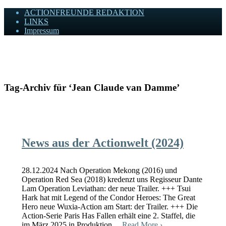
ACTIONFREUNDE REDAKTION
LINKS
Impressum
Actionfreunde
Wir zelebrieren Actionfilme, die rocken!
Tag-Archiv für ‘Jean Claude van Damme’
News aus der Actionwelt (2024)
28.12.2024 Nach Operation Mekong (2016) und
Operation Red Sea (2018) kredenzt uns Regisseur Dante
Lam Operation Leviathan: der neue Trailer. +++ Tsui
Hark hat mit Legend of the Condor Heroes: The Great
Hero neue Wuxia-Action am Start: der Trailer. +++ Die
Action-Serie Paris Has Fallen erhält eine 2. Staffel, die
im März 2025 in Produktion…
Read More ›